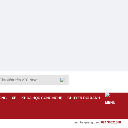
ỐNG
XE
KHOA HỌC CÔNG NGHỆ
CHUYỂN ĐỔI XANH
Liên hệ quảng cáo:
024 36321588