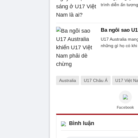
trình diễn ấn tượ
Ba ngôi sao U1
U17 Australia mang
những gì họ có khi
Australia
U17 Châu Á
U17 Việt N
Facebook
Bình luận