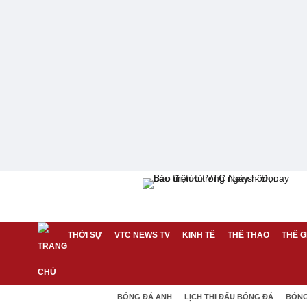
THỜI SỰ
VTC NEWS TV
KINH TẾ
THỂ THAO
THẾ G
BÓNG ĐÁ ANH
LỊCH THI ĐẤU BÓNG ĐÁ
BÓNG