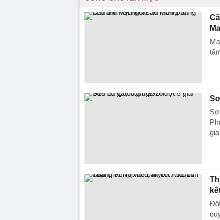
Cầ
Ma
Ma
tấ
Sơ
Sơn
Ph
gia
Th
kế
Đội
qu