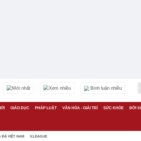
Mới nhất
Xem nhiều
Bình luận nhiều
IỚI
GIÁO DỤC
PHÁP LUẬT
VĂN HÓA - GIẢI TRÍ
SỨC KHỎE
ĐỜI S
 ĐÁ VIỆT NAM
V.LEAGUE