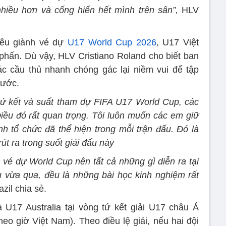
iều hơn và cống hiến hết mình trên sân”,
HLV
iêu giành vé dự
U17 World Cup 2026
, U17 Việt
phấn. Dù vậy, HLV Cristiano Roland cho biết ban
ác cầu thủ nhanh chóng gác lại niềm vui để tập
rước.
tứ kết và suất tham dự FIFA U17 World Cup, các
Điều đó rất quan trọng. Tôi luôn muốn các em giữ
nh tổ chức đã thể hiện trong mỗi trận đấu. Đó là
út ra trong suốt giải đấu này
 vé dự World Cup nên tất cả những gì diễn ra tại
ấu vừa qua, đều là những bài học kinh nghiệm rất
zil chia sẻ.
U17 Australia tại vòng tứ kết giải U17 châu Á
heo giờ Việt Nam). Theo điều lệ giải, nếu hai đội