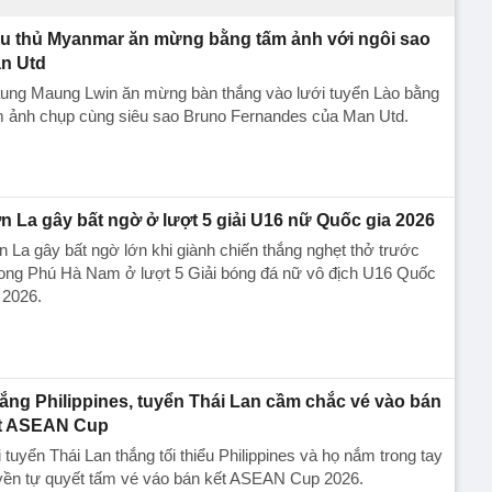
u thủ Myanmar ăn mừng bằng tấm ảnh với ngôi sao
n Utd
ung Maung Lwin ăn mừng bàn thắng vào lưới tuyển Lào bằng
m ảnh chụp cùng siêu sao Bruno Fernandes của Man Utd.
n La gây bất ngờ ở lượt 5 giải U16 nữ Quốc gia 2026
 La gây bất ngờ lớn khi giành chiến thắng nghẹt thở trước
ong Phú Hà Nam ở lượt 5 Giải bóng đá nữ vô địch U16 Quốc
 2026.
ắng Philippines, tuyển Thái Lan cầm chắc vé vào bán
t ASEAN Cup
 tuyển Thái Lan thắng tối thiểu Philippines và họ nắm trong tay
yền tự quyết tấm vé váo bán kết ASEAN Cup 2026.