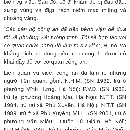
biến vụ việc. Sau đó, cô đi khám do bị đau đầu,
sưng vùng va đập, rách niêm mạc miệng và
choáng váng.
“Các cán bộ công an đã đến bệnh viện để đưa
tôi về phường viết tường trình. Tôi sẽ hợp tác với
cơ quan chức năng để làm rõ sự việc”
, H. nói và
khẳng định nội dung bên trên cũng đã được cô
khai đầy đủ với cơ quan công an.
Liên quan vụ việc, công an đã làm rõ những
người liên quan, gồm: N.H.M. (SN 1982, trú ở
phường Vĩnh Hưng, Hà Nội); P.V.D. (SN 1982,
trú tại phường Hoàng Mai, Hà Nội); N.T.T. (SN
1984, trú tại xã Phú Xuyên, Hà Nội), N.T.T (SN
1989, trú ở xã Phú Xuyên); V.H.L (SN 2001, trú ở
phường Văn Miếu - Quốc Tử Giám, Hà Nội);
N.G.H (SN 2001, trú tại phường Văn Miếu Quốc