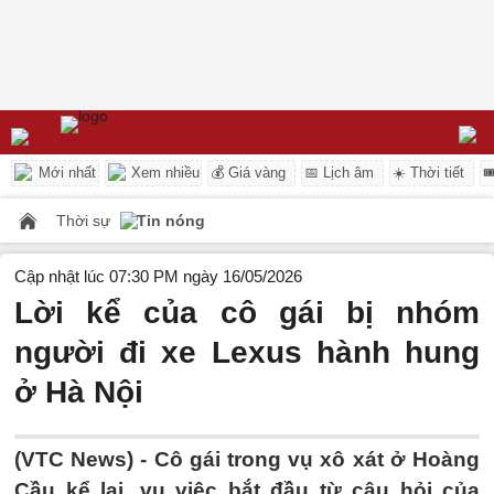
Mới nhất
Xem nhiều
💰 Giá vàng
📅 Lịch âm
☀️ Thời tiết

Thời sự
Tin nóng
Cập nhật lúc 07:30 PM ngày 16/05/2026
Lời kể của cô gái bị nhóm
người đi xe Lexus hành hung
ở Hà Nội
(VTC News) -
Cô gái trong vụ xô xát ở Hoàng
Cầu kể lại, vụ việc bắt đầu từ câu hỏi của