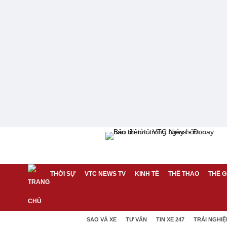
THỜI SỰ
VTC NEWS TV
KINH TẾ
THỂ THAO
THẾ G
SAO VÀ XE
TƯ VẤN
TIN XE 247
TRẢI NGHI