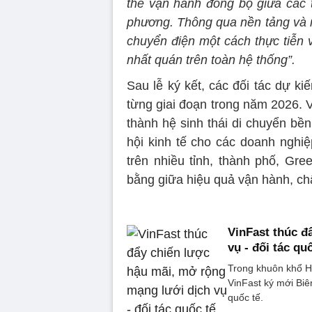
thể vận hành đồng bộ giữa các th
phương. Thông qua nền tảng và m
chuyển điện một cách thực tiễn v
nhất quán trên toàn hệ thống”.
Sau lễ ký kết, các đối tác dự ki
từng giai đoạn trong năm 2026. 
thành hệ sinh thái di chuyển bền
hội kinh tế cho các doanh nghiệ
trên nhiều tỉnh, thành phố, Gre
bằng giữa hiệu quả vận hành, chấ
VinFast thúc đ
vụ - đối tác qu
Trong khuôn khổ Hộ
VinFast ký mới Biê
quốc tế.