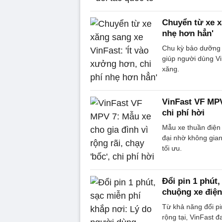
Chuyển từ xe x
nhẹ hơn hẳn'
Chu kỳ bảo dưỡng d
giúp người dùng Vi
xăng.
VinFast VF MPV 
chi phí hời
Mẫu xe thuần điện
đại nhờ không gian 
tối ưu.
Đổi pin 1 phút
chuộng xe điện
Từ khả năng đổi pi
rộng tại, VinFast đ