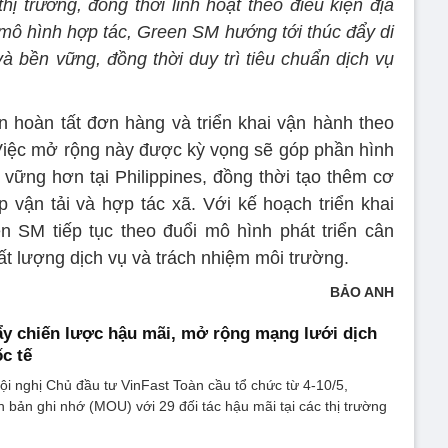
ị trường, đồng thời linh hoạt theo điều kiện địa
ô hình hợp tác, Green SM hướng tới thúc đẩy di
à bền vững, đồng thời duy trì tiêu chuẩn dịch vụ
ến hoàn tất đơn hàng và triển khai vận hành theo
Việc mở rộng này được kỳ vọng sẽ góp phần hình
 vững hơn tại Philippines, đồng thời tạo thêm cơ
p vận tải và hợp tác xã. Với kế hoạch triển khai
en SM tiếp tục theo đuổi mô hình phát triển cân
t lượng dịch vụ và trách nhiệm môi trường.
BẢO ANH
ẩy chiến lược hậu mãi, mở rộng mạng lưới dịch
ốc tế
i nghị Chủ đầu tư VinFast Toàn cầu tổ chức từ 4-10/5,
n bản ghi nhớ (MOU) với 29 đối tác hậu mãi tại các thị trường