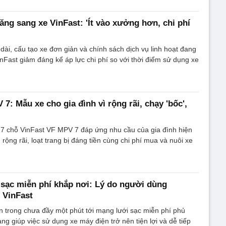
ăng sang xe VinFast: 'Ít vào xưởng hơn, chi phí
ài, cấu tạo xe đơn giản và chính sách dịch vụ linh hoạt đang
nFast giảm đáng kể áp lực chi phí so với thời điểm sử dụng xe
7: Mẫu xe cho gia đình vì rộng rãi, chạy 'bốc',
 7 chỗ VinFast VF MPV 7 đáp ứng nhu cầu của gia đình hiện
rộng rãi, loạt trang bị đáng tiền cùng chi phí mua và nuôi xe
, sạc miễn phí khắp nơi: Lý do người dùng
 VinFast
n trong chưa đầy một phút tới mạng lưới sạc miễn phí phủ
ang giúp việc sử dụng xe máy điện trở nên tiện lợi và dễ tiếp