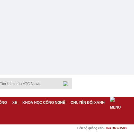
ỐNG
XE
KHOA HỌC CÔNG NGHỆ
CHUYỂN ĐỔI XANH
Liên hệ quảng cáo:
024 36321588