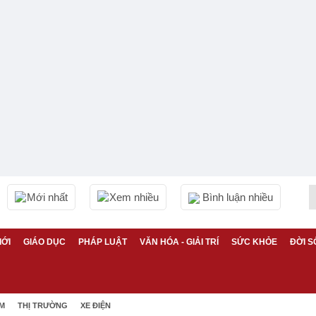
Mới nhất
Xem nhiều
Bình luận nhiều
IỚI
GIÁO DỤC
PHÁP LUẬT
VĂN HÓA - GIẢI TRÍ
SỨC KHỎE
ĐỜI S
ỆM
THỊ TRƯỜNG
XE ĐIỆN