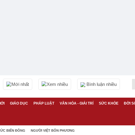
Mới nhất
Xem nhiều
Bình luận nhiều
IỚI
GIÁO DỤC
PHÁP LUẬT
VĂN HÓA - GIẢI TRÍ
SỨC KHỎE
ĐỜI S
TỨC BIỂN ĐÔNG
NGƯỜI VIỆT BỐN PHƯƠNG