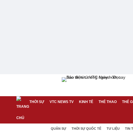
THỜI SỰ
VTC NEWS TV
KINH TẾ
THỂ THAO
THẾ G
QUÂN SỰ
THỜI SỰ QUỐC TẾ
TƯ LIỆU
TIN 