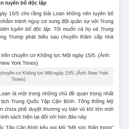
n tuyên bố độc lập
ày 15/5 cho rằng Đài Loan không nên tuyên bố
ng nhằm tránh nguy cơ xung đột quân sự với Trung
bên tuyên bố độc lập. Tôi muốn cả họ và Trung
ng Trump phát biểu sau chuyến thăm cấp nhà
chuyên cơ Không lực Một ngày 15/5. (Ảnh: New York
Times)
Loan là một trong những chủ đề quan trọng nhất
ủ tịch Trung Quốc Tập Cận Bình. Tổng thống Mỹ
n chưa phê duyệt thương vụ bán vũ khí lớn mới
hính sách hiện tại đối với hòn đảo này.
ốc Tập Cận Bình kêu gọi Mỹ “hết sức thận trọng”