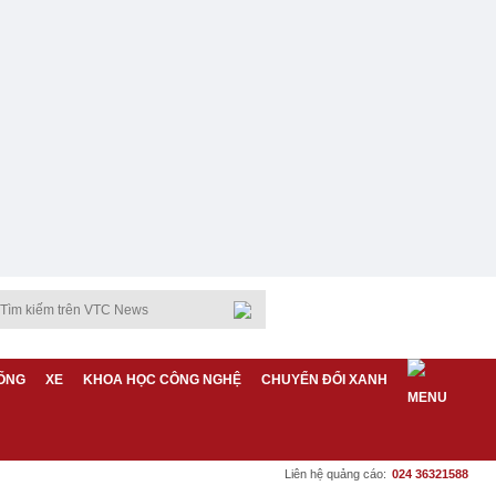
ỐNG
XE
KHOA HỌC CÔNG NGHỆ
CHUYỂN ĐỔI XANH
Liên hệ quảng cáo:
024 36321588