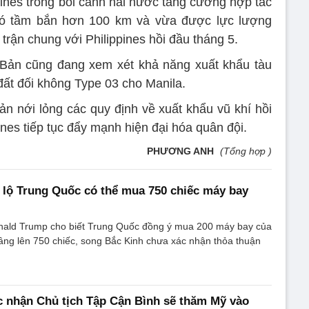
pines trong bối cảnh hai nước tăng cường hợp tác
có tầm bắn hơn 100 km và vừa được lực lượng
trận chung với Philippines hồi đầu tháng 5.
 Bản cũng đang xem xét khả năng xuất khẩu tàu
đất đối không Type 03 cho Manila.
ản nới lỏng các quy định về xuất khẩu vũ khí hồi
ines tiếp tục đẩy mạnh hiện đại hóa quân đội.
PHƯƠNG ANH
(Tổng hợp )
 lộ Trung Quốc có thể mua 750 chiếc máy bay
ald Trump cho biết Trung Quốc đồng ý mua 200 máy bay của
âng lên 750 chiếc, song Bắc Kinh chưa xác nhận thỏa thuận
 nhận Chủ tịch Tập Cận Bình sẽ thăm Mỹ vào