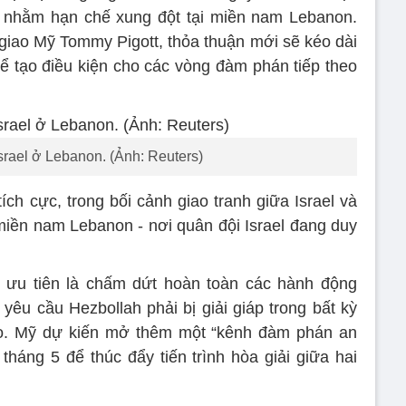
 nhằm hạn chế xung đột tại miền nam Lebanon.
iao Mỹ Tommy Pigott, thỏa thuận mới sẽ kéo dài
để tạo điều kiện cho các vòng đàm phán tiếp theo
srael ở Lebanon. (Ảnh: Reuters)
ch cực, trong bối cảnh giao tranh giữa Israel và
i miền nam Lebanon - nơi quân đội Israel đang duy
u ưu tiên là chấm dứt hoàn toàn các hành động
c yêu cầu Hezbollah phải bị giải giáp trong bất kỳ
ào. Mỹ dự kiến mở thêm một “kênh đàm phán an
tháng 5 để thúc đẩy tiến trình hòa giải giữa hai