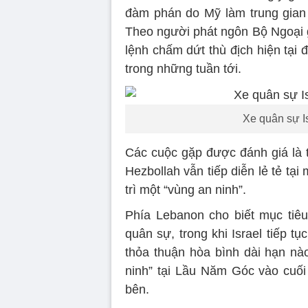
đàm phán do Mỹ làm trung gian
Theo người phát ngôn Bộ Ngoại g
lệnh chấm dứt thù địch hiện tại 
trong những tuần tới.
Xe quân sự I
Các cuộc gặp được đánh giá là tí
Hezbollah vẫn tiếp diễn lẻ tẻ tạ
trì một “vùng an ninh”.
Phía Lebanon cho biết mục tiê
quân sự, trong khi Israel tiếp tụ
thỏa thuận hòa bình dài hạn n
ninh” tại Lầu Năm Góc vào cuối 
bên.