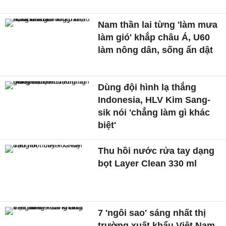
Nam thần lai từng 'làm mưa
làm gió' khắp châu Á, U60
làm nông dân, sống ẩn dật
Dùng đội hình lạ thắng
Indonesia, HLV Kim Sang-
sik nói 'chẳng làm gì khác
biệt'
Thu hồi nước rửa tay dạng
bọt Layer Clean 330 ml
7 'ngôi sao' sáng nhất thị
trường xuất khẩu Việt Nam