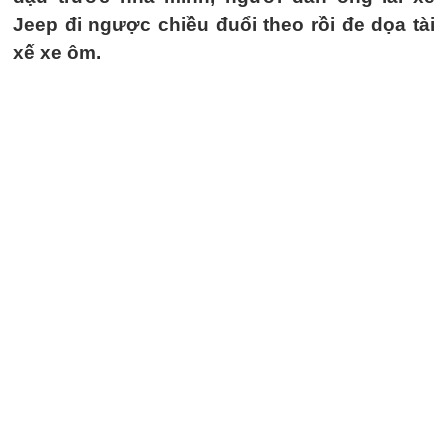
Jeep đi ngược chiều đuổi theo rồi đe dọa tài
xế xe ôm.