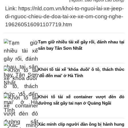
(Nguồn: Báo Người Lao Động)
Link: https://nld.com.vn/khoi-to-nguoi-lai-xe-jeep-
di-nguoc-chieu-de-doa-tai-xe-xe-om-cong-nghe-
196260516091107719.htm
Tạm giữ nhiều tài xế gây rối, đánh nhau tại
sân bay Tân Sơn Nhất
Khởi tố tài xế 'khóa đuôi' ô tô, thách thức
'đỗ đến mai' ở Hà Tĩnh
Khởi tố tài xế container vượt đèn đỏ
đường sắt gây tai nạn ở Quảng Ngãi
Xác minh clip người đàn ông bị hành hung