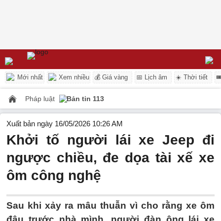
Mới nhất
Xem nhiều
💰 Giá vàng
📅 Lịch âm
☀️ Thời tiết

Pháp luật
Bản tin 113
Xuất bản ngày 16/05/2026 10:26 AM
Khởi tố người lái xe Jeep đi
ngược chiều, đe dọa tài xế xe
ôm công nghệ
Sau khi xảy ra mâu thuẫn vì cho rằng xe ôm
đậu trước nhà mình, người đàn ông lái xe