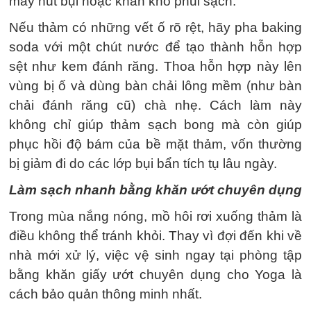
máy hút bụi hoặc khăn khô phủi sạch.
Nếu thảm có những vết ố rõ rệt, hãy pha baking
soda với một chút nước để tạo thành hỗn hợp
sệt như kem đánh răng. Thoa hỗn hợp này lên
vùng bị ố và dùng bàn chải lông mềm (như bàn
chải đánh răng cũ) chà nhẹ. Cách làm này
không chỉ giúp thảm sạch bong mà còn giúp
phục hồi độ bám của bề mặt thảm, vốn thường
bị giảm đi do các lớp bụi bẩn tích tụ lâu ngày.
Làm sạch nhanh bằng khăn ướt chuyên dụng
Trong mùa nắng nóng, mồ hôi rơi xuống thảm là
điều không thể tránh khỏi. Thay vì đợi đến khi về
nhà mới xử lý, việc vệ sinh ngay tại phòng tập
bằng khăn giấy ướt chuyên dụng cho Yoga là
cách bảo quản thông minh nhất.