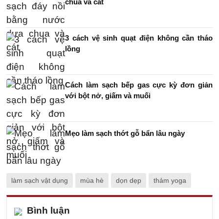
chua và cát
3 cách vệ sinh quạt điện không cần tháo
lồng
Cách làm sạch bếp gas cực kỳ đơn giản
với bột nở, giấm và muối
Mẹo làm sạch thớt gỗ bẩn lâu ngày
làm sạch vật dụng
mùa hè
dọn dẹp
thảm yoga
Bình luận