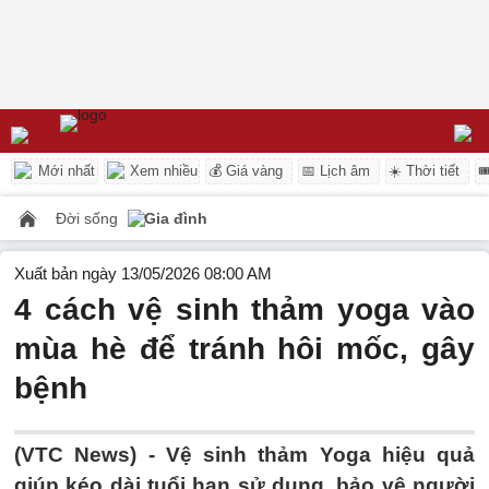
Mới nhất
Xem nhiều
💰 Giá vàng
📅 Lịch âm
☀️ Thời tiết

Đời sống
Gia đình
Xuất bản ngày 13/05/2026 08:00 AM
4 cách vệ sinh thảm yoga vào
mùa hè để tránh hôi mốc, gây
bệnh
(VTC News) -
Vệ sinh thảm Yoga hiệu quả
giúp kéo dài tuổi hạn sử dụng, bảo vệ người