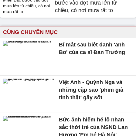
bước vào đợt mưa lớn từ
chiều, có nơi mưa rất to
CÙNG CHUYÊN MỤC
Bí mật sau biệt danh 'anh
Bo' của ca sĩ Đan Trường
Việt Anh - Quỳnh Nga và
những cặp sao 'phim giả
tình thật' gây sốt
Bức ảnh hiếm hé lộ nhan
sắc thời trẻ của NSND Lan
Hương 'Em bé Hà Nội'