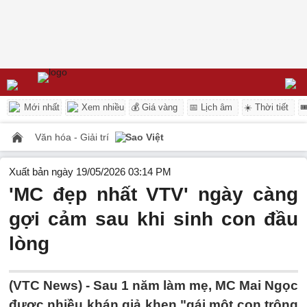
Mới nhất
Xem nhiều
💰 Giá vàng
📅 Lịch âm
☀️ Thời tiết

Văn hóa - Giải trí
Sao Việt
Xuất bản ngày 19/05/2026 03:14 PM
'MC đẹp nhất VTV' ngày càng
gợi cảm sau khi sinh con đầu
lòng
(VTC News) -
Sau 1 năm làm mẹ, MC Mai Ngọc
được nhiều khán giả khen "gái một con trông