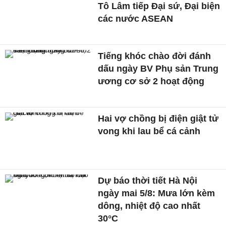
Tô Lâm tiếp Đại sứ, Đại biện
các nước ASEAN
Tiếng khóc chào đời đánh
dấu ngày BV Phụ sản Trung
ương cơ sở 2 hoạt động
Hai vợ chồng bị điện giật tử
vong khi lau bể cá cảnh
Dự báo thời tiết Hà Nội
ngày mai 5/8: Mưa lớn kèm
dông, nhiệt độ cao nhất
30°C