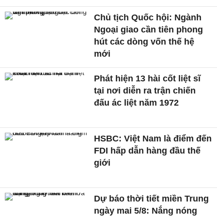
Chủ tịch Quốc hội: Ngành
Ngoại giao cần tiên phong
hút các dòng vốn thế hệ
mới
Phát hiện 13 hài cốt liệt sĩ
tại nơi diễn ra trận chiến
đấu ác liệt năm 1972
HSBC: Việt Nam là điểm đến
FDI hấp dẫn hàng đầu thế
giới
Dự báo thời tiết miền Trung
ngày mai 5/8: Nắng nóng