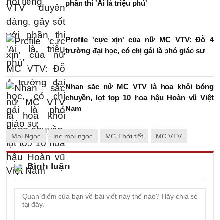
phần thi 'Ai là triệu phú'
Profile 'cực xịn' của nữ MC VTV: Đỗ 4
trường đại học, có chị gái là phó giáo sư
Nhan sắc nữ MC VTV là hoa khôi bóng
chuyền, lọt top 10 hoa hậu Hoàn vũ Việt
Nam
Mai Ngọc
mc mai ngọc
MC Thời tiết
MC VTV
Bình luận