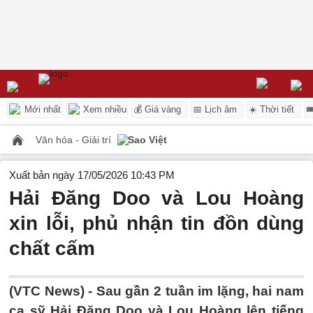
Mới nhất
Xem nhiều
💰 Giá vàng
📅 Lịch âm
☀️ Thời tiết

Văn hóa - Giải trí
Sao Việt
Xuất bản ngày 17/05/2026 10:43 PM
Hải Đăng Doo và Lou Hoàng
xin lỗi, phủ nhận tin đồn dùng
chất cấm
(VTC News) -
Sau gần 2 tuần im lặng, hai nam
ca sỹ Hải Đăng Doo và Lou Hoàng lên tiếng