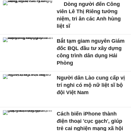
Dòng người đến Công
viên Lê Thị Riêng tưởng
niệm, tri ân các Anh hùng
liệt sĩ
Bắt tạm giam nguyên Giám
đốc BQL đầu tư xây dựng
công trình dân dụng Hải
Phòng
Người dân Lào cung cấp vị
trí nghi có mộ nữ liệt sĩ bộ
đội Việt Nam
Cách biến iPhone thành
điện thoại 'cục gạch', giúp
trẻ cai nghiện mạng xã hội