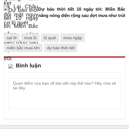
Dự báo thời tiết 10 ngày tới: Miền Bắc
nắng nóng diện rộng sau đợt mưa như trút
sạt lở
mưa lũ
lũ quét
mưa ngập
miền bắc mưa lớn
dự báo thời tiêt
Bình luận