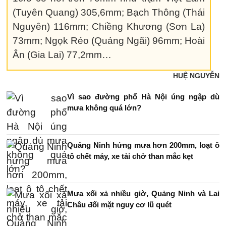
(Tuyên Quang) 305,6mm; Bạch Thông (Thái
Nguyên) 116mm; Chiềng Khương (Sơn La)
73mm; Ngọk Réo (Quảng Ngãi) 96mm; Hoài
Ân (Gia Lai) 77,2mm…
HUỆ NGUYỄN
Vì sao đường phố Hà Nội úng ngập dù
mưa không quá lớn?
Quảng Ninh hứng mưa hơn 200mm, loạt ô
tô chết máy, xe tải chở than mắc kẹt
Mưa xối xả nhiều giờ, Quảng Ninh và Lai
Châu đối mặt nguy cơ lũ quét