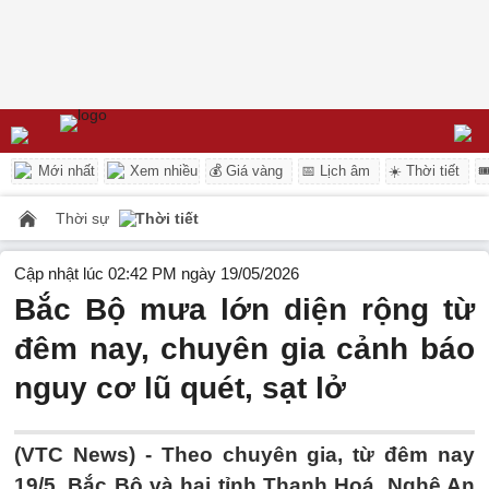
Mới nhất
Xem nhiều
💰 Giá vàng
📅 Lịch âm
☀️ Thời tiết

Thời sự
Thời tiết
Cập nhật lúc 02:42 PM ngày 19/05/2026
Bắc Bộ mưa lớn diện rộng từ
đêm nay, chuyên gia cảnh báo
nguy cơ lũ quét, sạt lở
(VTC News) -
Theo chuyên gia, từ đêm nay
19/5, Bắc Bộ và hai tỉnh Thanh Hoá, Nghệ An