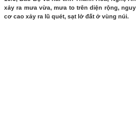
xảy ra mưa vừa, mưa to trên diện rộng, nguy
cơ cao xảy ra lũ quét, sạt lở đất ở vùng núi.