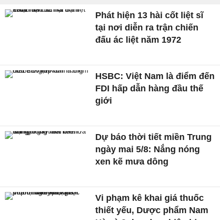
Phát hiện 13 hài cốt liệt sĩ
tại nơi diễn ra trận chiến
đấu ác liệt năm 1972
HSBC: Việt Nam là điểm đến
FDI hấp dẫn hàng đầu thế
giới
Dự báo thời tiết miền Trung
ngày mai 5/8: Nắng nóng
xen kẽ mưa dông
Vi phạm kê khai giá thuốc
thiết yếu, Dược phẩm Nam