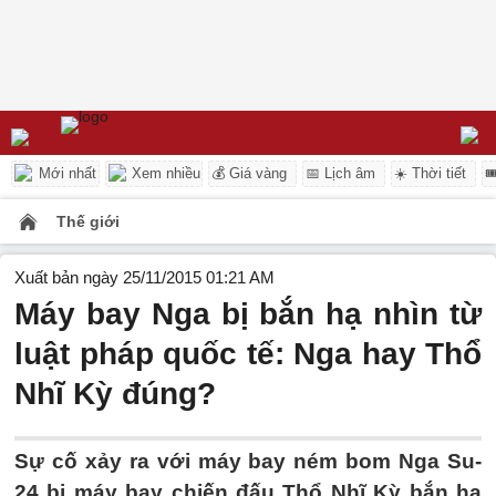
Mới nhất
Xem nhiều
💰 Giá vàng
📅 Lịch âm
☀️ Thời tiết

Thế giới
Xuất bản ngày 25/11/2015 01:21 AM
Máy bay Nga bị bắn hạ nhìn từ
luật pháp quốc tế: Nga hay Thổ
Nhĩ Kỳ đúng?
Sự cố xảy ra với máy bay ném bom Nga Su-
24 bị máy bay chiến đấu Thổ Nhĩ Kỳ bắn hạ