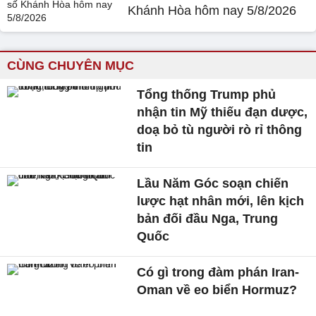
Khánh Hòa hôm nay 5/8/2026
CÙNG CHUYÊN MỤC
Tổng thống Trump phủ
nhận tin Mỹ thiếu đạn dược,
doạ bỏ tù người rò rỉ thông
tin
Lầu Năm Góc soạn chiến
lược hạt nhân mới, lên kịch
bản đối đầu Nga, Trung
Quốc
Có gì trong đàm phán Iran-
Oman về eo biển Hormuz?