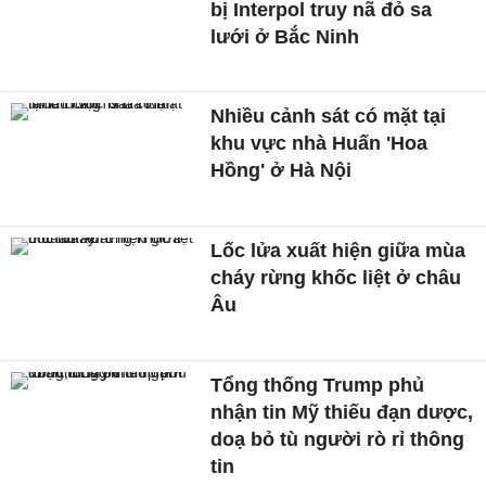
bị Interpol truy nã đỏ sa
lưới ở Bắc Ninh
Nhiều cảnh sát có mặt tại
khu vực nhà Huấn 'Hoa
Hồng' ở Hà Nội
Lốc lửa xuất hiện giữa mùa
cháy rừng khốc liệt ở châu
Âu
Tổng thống Trump phủ
nhận tin Mỹ thiếu đạn dược,
doạ bỏ tù người rò rỉ thông
tin