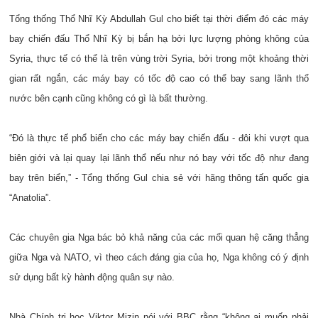
Tổng thống Thổ Nhĩ Kỳ Abdullah Gul cho biết tại thời điểm đó các máy
bay chiến đấu Thổ Nhĩ Kỳ bị bắn hạ bởi lực lượng phòng không của
Syria, thực tế có thể là trên vùng trời Syria, bởi trong một khoảng thời
gian rất ngắn, các máy bay có tốc độ cao có thể bay sang lãnh thổ
nước bên cạnh cũng không có gì là bất thường.
“Đó là thực tế phổ biến cho các máy bay chiến đấu - đôi khi vượt qua
biên giới và lại quay lại lãnh thổ nếu như nó bay với tốc độ như đang
bay trên biển,” - Tổng thống Gul chia sẻ với hãng thông tấn quốc gia
“Anatolia”.
Các chuyên gia Nga bác bỏ khả năng của các mối quan hệ căng thẳng
giữa Nga và NATO, vì theo cách đáng gia của họ, Nga không có ý định
sử dụng bất kỳ hành động quân sự nào.
Nhà Chính trị học Viktor Mizin nói với BBC rằng “không ai muốn phải