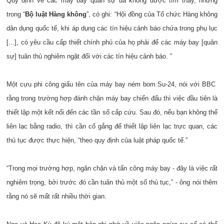
Quy định về các máy bay quân sự đã không được tìm thấy, nhưng
trong “
Bộ luật Hàng không
”, có ghi: “Hội đồng của Tổ chức Hàng không
dân dụng quốc tế, khi áp dụng các tín hiệu cảnh báo chứa trong phụ lục
[...], có yêu cầu cấp thiết chính phủ của họ phải để các máy bay [quân
sự] tuân thủ nghiêm ngặt đối với các tín hiệu cảnh báo. ”
Một cựu phi công giấu tên của máy bay ném bom Su-24, nói với BBC
rằng trong trường hợp đánh chặn máy bay chiến đấu thì việc đầu tiên là
thiết lập một kết nối đến các tần số cấp cứu. Sau đó, nếu bạn không thể
liên lạc bằng radio, thì cần cố gắng để thiết lập liên lạc trực quan, các
thủ tục được thực hiện, “theo quy định của luật pháp quốc tế.”
“Trong mọi trường hợp, ngăn chặn và tấn công máy bay - đây là việc rất
nghiêm trọng, bởi trước đó cần tuân thủ một số thủ tục,” - ông nói thêm
rằng nó sẽ mất rất nhiều thời gian.