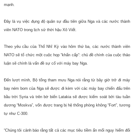
mạnh.
Đây là vụ việc đụng độ quân sự đầu tiên giữa Nga và các nước thành
viên NATO trong lịch sử thời hậu Xô Viết.
Theo yêu cầu của Thổ Nhĩ Kỳ vào hôm thứ ba, các nước thành viên
NATO sẽ tổ chức một cuộc họp “khẩn cấp”: chủ đề chính của cuộc thảo
luận sẽ chính là vấn đề sự cố với máy bay Nga.
Đến lượt mình, Bộ tổng tham mưu Nga nói rằng từ bây giờ trở đi máy
bay ném bom của Nga sẽ được đi kèm với các máy bay chiến đấu trên
bầu trời Syria và trên bờ biển Latakia sẽ được kiểm soát bởi tàu tuần
dương “Moskva”, vốn được trang bị hệ thống phòng không “Fort”, tương
tự như C-300.
“Chúng tôi cảnh báo rằng tất cả các mục tiêu tiềm ẩn mối nguy hiểm đối