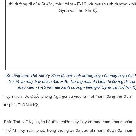
Bộ tổng mưu Thổ Nhĩ Kỳ đăng tải bức ảnh đường bay của máy bay ném
Su-24 và máy bay chiến đấu F-16. Đường màu đỏ biểu thị đường đi của
màu xám - F-16 và màu xanh dương - biên giới Syria và Thổ Nhĩ K
Tuy nhiên, Bộ Quốc phòng Nga gọi vụ việc là một “hành động thù địch”
từ phía Thổ Nhĩ Kỳ.
Phía Thổ Nhĩ Kỳ tuyên bố rằng chiếc máy bay đã bay trong không phận
Thổ Nhĩ Kỳ năm phút, trong thời gian đó các phi hành đoàn đã nhận