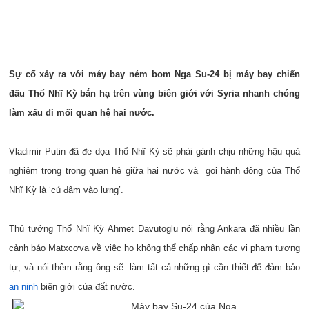
Sự cố xảy ra với máy bay ném bom Nga Su-24 bị máy bay chiến
đấu Thổ Nhĩ Kỳ bắn hạ trên vùng biên giới với Syria nhanh chóng
làm xấu đi mối quan hệ hai nước.
Vladimir Putin đã đe dọa Thổ Nhĩ Kỳ sẽ phải gánh chịu những hậu quả
nghiêm trọng trong quan hệ giữa hai nước và gọi hành động của Thổ
Nhĩ Kỳ là ‘cú đâm vào lưng’.
Thủ tướng Thổ Nhĩ Kỳ Ahmet Davutoglu nói rằng Ankara đã nhiều lần
cảnh báo Matxcơva về việc họ không thể chấp nhận các vi phạm tương
tự, và nói thêm rằng ông sẽ làm tất cả những gì cần thiết để đảm bảo
an ninh
biên giới của đất nước.