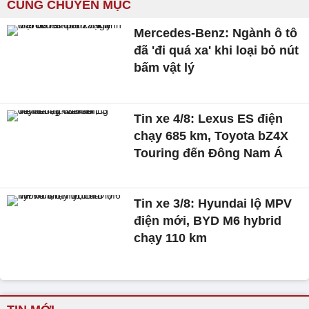
CÙNG CHUYÊN MỤC
Mercedes-Benz: Ngành ô tô
đã 'đi quá xa' khi loại bỏ nút
bấm vật lý
Tin xe 4/8: Lexus ES điện
chạy 685 km, Toyota bZ4X
Touring đến Đông Nam Á
Tin xe 3/8: Hyundai lộ MPV
điện mới, BYD M6 hybrid
chạy 110 km