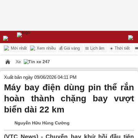
Mới nhất
Xem nhiều
💰 Giá vàng
📅 Lịch âm
☀️ Thời tiết

Xe
Tin xe 247
Xuất bản ngày 09/06/2026 04:11 PM
Máy bay điện dùng pin thể rắn
hoàn thành chặng bay vượt
biển dài 22 km
Nguyễn Hữu Hùng Cường
(VTC News) -
Chuyến bay khứ hồi đầu tiên