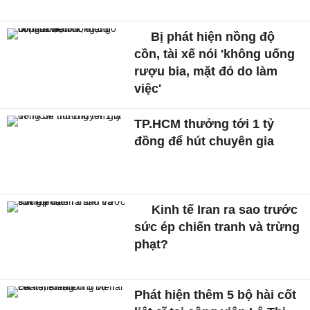
Bị phát hiện nồng độ
cồn, tài xế nói 'không uống
rượu bia, mặt đỏ do làm
việc'
TP.HCM thưởng tới 1 tỷ
đồng để hút chuyên gia
Kinh tế Iran ra sao trước
sức ép chiến tranh và trừng
phạt?
Phát hiện thêm 5 bộ hài cốt