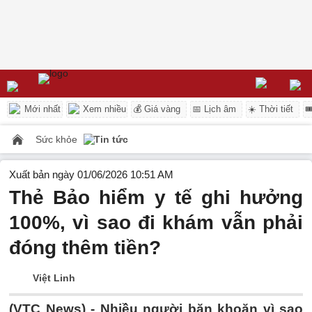
Mới nhất
Xem nhiều
💰 Giá vàng
📅 Lịch âm
☀️ Thời tiết

Sức khỏe
Tin tức
Xuất bản ngày 01/06/2026 10:51 AM
Thẻ Bảo hiểm y tế ghi hưởng
100%, vì sao đi khám vẫn phải
đóng thêm tiền?
Việt Linh
(VTC News) -
Nhiều người băn khoăn vì sao