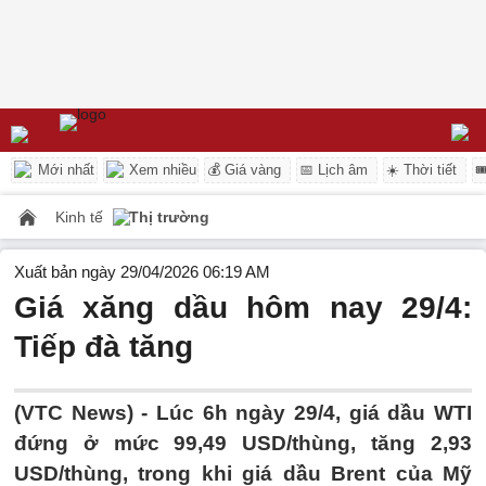
Mới nhất
Xem nhiều
💰 Giá vàng
📅 Lịch âm
☀️ Thời tiết

Kinh tế
Thị trường
Xuất bản ngày 29/04/2026 06:19 AM
Giá xăng dầu hôm nay 29/4:
Tiếp đà tăng
(VTC News) -
Lúc 6h ngày 29/4, giá dầu WTI
đứng ở mức 99,49 USD/thùng, tăng 2,93
USD/thùng, trong khi giá dầu Brent của Mỹ