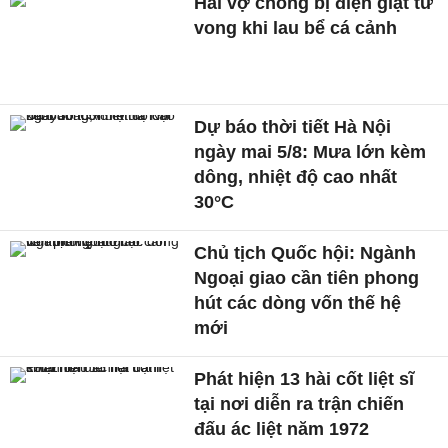
Hai vợ chồng bị điện giật tử
vong khi lau bể cá cảnh
Dự báo thời tiết Hà Nội
ngày mai 5/8: Mưa lớn kèm
dông, nhiệt độ cao nhất
30°C
Chủ tịch Quốc hội: Ngành
Ngoại giao cần tiên phong
hút các dòng vốn thế hệ
mới
Phát hiện 13 hài cốt liệt sĩ
tại nơi diễn ra trận chiến
đấu ác liệt năm 1972