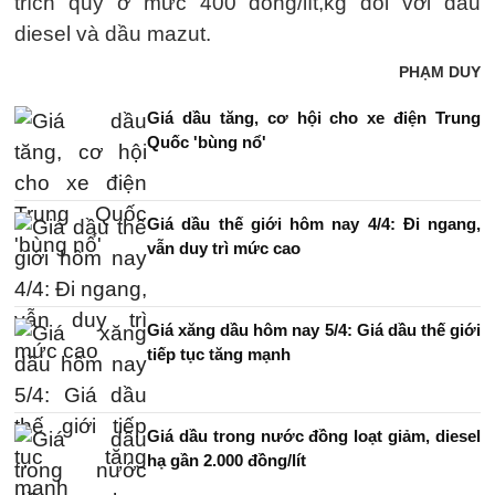
trích quỹ ở mức 400 đồng/lít,kg đối với dầu
diesel và dầu mazut.
PHẠM DUY
Giá dầu tăng, cơ hội cho xe điện Trung
Quốc 'bùng nổ'
Giá dầu thế giới hôm nay 4/4: Đi ngang,
vẫn duy trì mức cao
Giá xăng dầu hôm nay 5/4: Giá dầu thế giới
tiếp tục tăng mạnh
Giá dầu trong nước đồng loạt giảm, diesel
hạ gần 2.000 đồng/lít