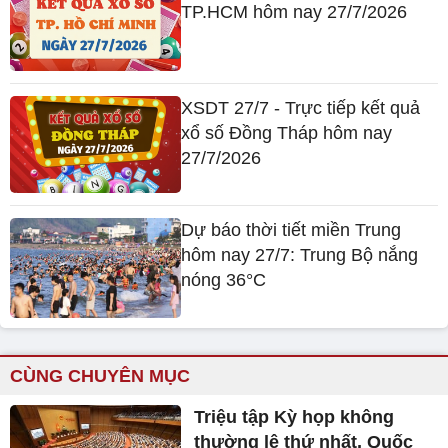
TP.HCM hôm nay 27/7/2026
XSDT 27/7 - Trực tiếp kết quả
xổ số Đồng Tháp hôm nay
27/7/2026
Dự báo thời tiết miền Trung
hôm nay 27/7: Trung Bộ nắng
nóng 36°C
CÙNG CHUYÊN MỤC
Triệu tập Kỳ họp không
thường lệ thứ nhất, Quốc