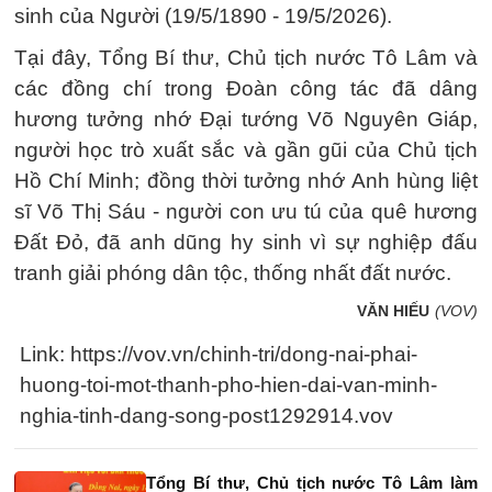
sinh của Người (19/5/1890 - 19/5/2026).
Tại đây, Tổng Bí thư, Chủ tịch nước Tô Lâm và
các đồng chí trong Đoàn công tác đã dâng
hương tưởng nhớ Đại tướng Võ Nguyên Giáp,
người học trò xuất sắc và gần gũi của Chủ tịch
Hồ Chí Minh; đồng thời tưởng nhớ Anh hùng liệt
sĩ Võ Thị Sáu - người con ưu tú của quê hương
Đất Đỏ, đã anh dũng hy sinh vì sự nghiệp đấu
tranh giải phóng dân tộc, thống nhất đất nước.
VĂN HIẾU
(VOV)
Link: https://vov.vn/chinh-tri/dong-nai-phai-
huong-toi-mot-thanh-pho-hien-dai-van-minh-
nghia-tinh-dang-song-post1292914.vov
Tổng Bí thư, Chủ tịch nước Tô Lâm làm