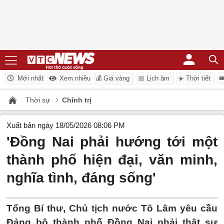
Mới nhất
Xem nhiều
💰 Giá vàng
📅 Lịch âm
☀️ Thời tiết

Thời sự
Chính trị
Xuất bản ngày 18/05/2026 08:06 PM
'Đồng Nai phải hướng tới một
thành phố hiện đại, văn minh,
nghĩa tình, đáng sống'
Tổng Bí thư, Chủ tịch nước Tô Lâm yêu cầu
Đảng bộ thành phố Đồng Nai phải thật sự