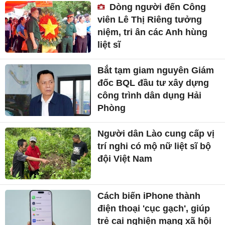
Dòng người đến Công
viên Lê Thị Riêng tưởng
niệm, tri ân các Anh hùng
liệt sĩ
Bắt tạm giam nguyên Giám
đốc BQL đầu tư xây dựng
công trình dân dụng Hải
Phòng
Người dân Lào cung cấp vị
trí nghi có mộ nữ liệt sĩ bộ
đội Việt Nam
Cách biến iPhone thành
điện thoại 'cục gạch', giúp
trẻ cai nghiện mạng xã hội