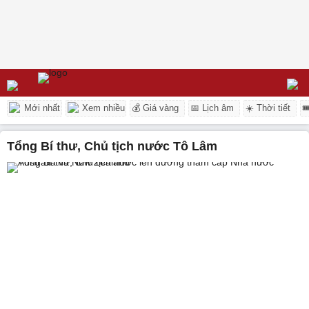
Mới nhất
Xem nhiều
💰 Giá vàng
📅 Lịch âm
☀️ Thời tiết

Tổng Bí thư, Chủ tịch nước Tô Lâm