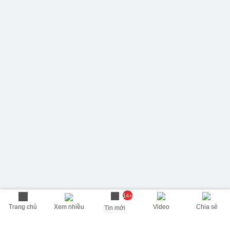
14+
Trang chủ
Xem nhiều
Video
Chia sẻ
Tin mới