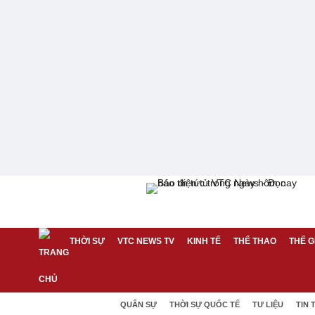
THỜI SỰ
VTC NEWS TV
KINH TẾ
THỂ THAO
THẾ G
QUÂN SỰ
THỜI SỰ QUỐC TẾ
TƯ LIỆU
TIN 