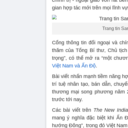
chính trị - ngoại giao vốn rất 
gian hợp tác mới trên mọi lĩnh vự
Trang tin Sa
Cổng thông tin đối ngoại và ch
thăm của Tổng Bí thư, Chủ tịc
trọng”, có thể mở ra “một chươn
Việt Nam và Ấn Độ
.
Bài viết nhấn mạnh tiềm năng hợ
trí tuệ nhân tạo, bán dẫn, chuy
thương mại song phương năm 2
trước tới nay.
Các bài viết trên
The New India
mang ý nghĩa đặc biệt khi Ấn 
hướng Đông”, trong đó Việt Nam 