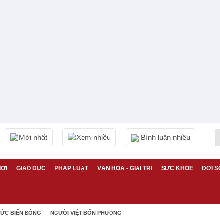
Mới nhất
Xem nhiều
Bình luận nhiều
IỚI
GIÁO DỤC
PHÁP LUẬT
VĂN HÓA - GIẢI TRÍ
SỨC KHỎE
ĐỜI S
TỨC BIỂN ĐÔNG
NGƯỜI VIỆT BỐN PHƯƠNG