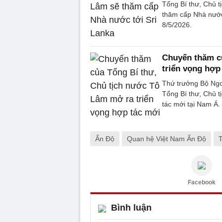
Tổng Bí thư, Chủ 
thăm cấp Nhà nước 
8/5/2026.
Chuyến thăm c
triển vọng hợp
Thứ trưởng Bộ Ngo
Tổng Bí thư, Chủ t
tác mới tại Nam Á.
Ấn Độ
Quan hệ Việt Nam Ấn Độ
T
Facebook
Bình luận