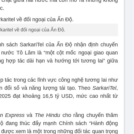
bền chặt giữa hai nước mà còn mở ra những không
c.
rkaritel về đối ngoại của Ấn Độ.
ính sách SarkariTel của Ấn Độ nhận định chuyến
h nước Tô Lâm là “một cột mốc ngoại giao quan
g hợp tác dài hạn và hướng tới tương lai” giữa
p tác trong các lĩnh vực công nghệ tương lai như
ển đổi số và năng lượng tái tạo. Theo
SarkariTel
,
025 đạt khoảng 16,5 tỷ USD, mức cao nhất từ
n Express
và
The Hindu
cho rằng chuyến thăm
Độ đang thúc đẩy mạnh Chính sách “Hành động
được xem là một trong những đối tác quan trọng