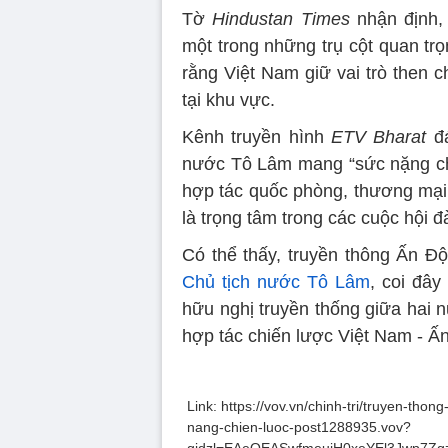
Tờ
Hindustan Times
nhận định, 
một trong những trụ cột quan tr
rằng Việt Nam giữ vai trò then 
tại khu vực.
Kênh truyền hình
ETV Bharat
đá
nước Tô Lâm mang “sức nặng chiế
hợp tác quốc phòng, thương mại 
là trọng tâm trong các cuộc hội 
Có thể thấy, truyền thông Ấn Đ
Chủ tịch nước Tô Lâm
, coi đây
hữu nghị truyền thống giữa hai 
hợp tác chiến lược Việt Nam - Ấn
Link: https://vov.vn/chinh-tri/truyen-th
nang-chien-luoc-post1288935.vov?
gidzl=EAeOEASwfmeuiH0xeYEl3Jwp7Z