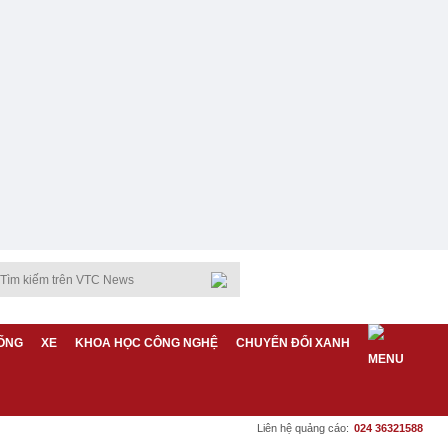
ỐNG
XE
KHOA HỌC CÔNG NGHỆ
CHUYỂN ĐỔI XANH
Liên hệ quảng cáo:
024 36321588