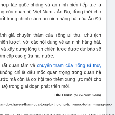
hợp tác quốc phòng và an ninh biển tiếp tục là
ọng của quan hệ Việt Nam - Ấn Độ, đồng thời cho
chốt trong chính sách an ninh hàng hải của Ấn Độ
nh giá chuyến thăm của Tổng Bí thư, Chủ tịch
n lược”, với các nội dung về an ninh hàng hải,
và xây dựng lòng tin chiến lược được dự báo sẽ
đàm cấp cao giữa hai nước.
ộ rất quan tâm về
chuyến thăm của Tổng Bí thư,
 không chỉ là dấu mốc quan trọng trong quan hệ
nước mà còn là cơ hội tạo thêm xung lực mới cho
 Độ trong giai đoạn phát triển mới.
ĐÌNH NAM
(VOV-New Delhi)
ong-an-do-chuyen-tham-cua-tong-bi-thu-chu-tich-nuoc-to-lam-mang-suc-
gz9_mB8h5ADEqWgWPtv4rXld6jNoVY6pZkSAqE8kGTEsAjfOO6fpYi1W