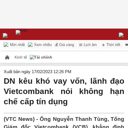
Mới nhất
Xem nhiều
💰 Giá vàng
📅 Lịch âm
☀️ Thời tiết

Kinh tế
Tài chính
Xuất bản ngày 17/02/2023 12:26 PM
DN kêu khó vay vốn, lãnh đạo
Vietcombank nói không hạn
chế cấp tín dụng
(VTC News) -
Ông Nguyễn Thanh Tùng, Tổng
Giám đốc Vietcombank (VCB), khẳng định