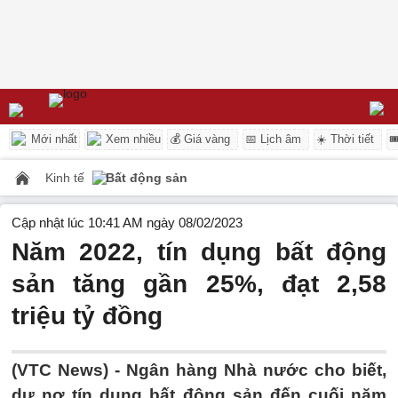
Mới nhất
Xem nhiều
💰 Giá vàng
📅 Lịch âm
☀️ Thời tiết

Kinh tế
Bất động sản
Cập nhật lúc 10:41 AM ngày 08/02/2023
Năm 2022, tín dụng bất động
sản tăng gần 25%, đạt 2,58
triệu tỷ đồng
(VTC News) -
Ngân hàng Nhà nước cho biết,
dư nợ tín dụng bất động sản đến cuối năm