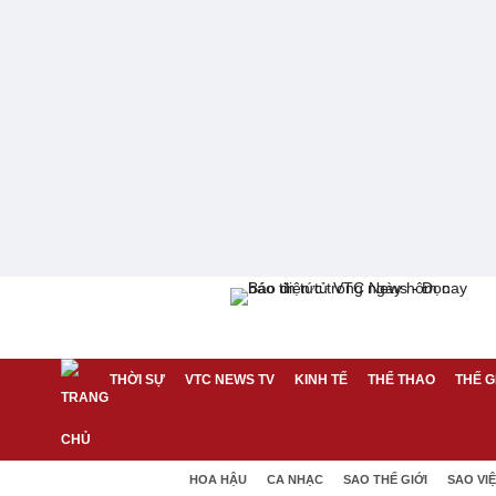
THỜI SỰ
VTC NEWS TV
KINH TẾ
THỂ THAO
THẾ G
HOA HẬU
CA NHẠC
SAO THẾ GIỚI
SAO VI