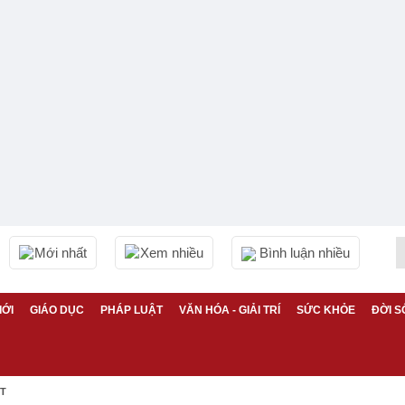
Mới nhất
Xem nhiều
Bình luận nhiều
IỚI
GIÁO DỤC
PHÁP LUẬT
VĂN HÓA - GIẢI TRÍ
SỨC KHỎE
ĐỜI S
ỆT