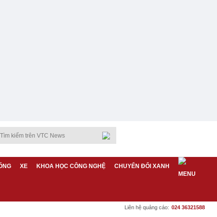
ỐNG
XE
KHOA HỌC CÔNG NGHỆ
CHUYỂN ĐỔI XANH
Liên hệ quảng cáo:
024 36321588