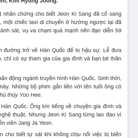
m, Kim Hyung Joong.
t nhân chứng cho biết Jeon Ki Sang đã cố sang
 một chiếc taxi di chuyển ở hướng ngược lại đã
cảnh sát, vụ va chạm quá mạnh nên đạo diễn 59
ên đường trở về Hàn Quốc để lo hậu sự. Lễ đưa
, chỉ có sự tham gia của gia đình và bạn bè thân
hấn động ngành truyền hình Hàn Quốc. Sinh thời,
ày. Những bộ phim gắn liền với tên tuổi ông có
Phù thủy Yoo Hee
.
 Hàn Quốc. Ông kín tiếng về chuyện gia đình và
nghệ thuật. Nhưng Jeon Ki Sang từng lao đao vì
ễn viên Jang Ja Yeon.
n cho biết tự sát khi không chịu nổi việc bị biến