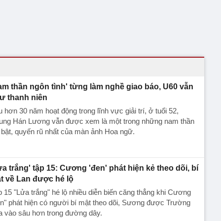
am thần ngôn tình' từng làm nghề giao báo, U60 vẫn
ư thanh niên
 hơn 30 năm hoạt động trong lĩnh vực giải trí, ở tuổi 52,
ung Hán Lương vẫn được xem là một trong những nam thần
 bật, quyến rũ nhất của màn ảnh Hoa ngữ.
ửa trắng' tập 15: Cương 'đen' phát hiện kẻ theo dõi, bí
t về Lan được hé lộ
 15 "Lửa trắng" hé lộ nhiều diễn biến căng thẳng khi Cương
n" phát hiện có người bí mật theo dõi, Sương được Trường
a vào sâu hơn trong đường dây.