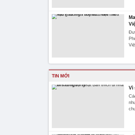
Ma
Vi
Đượ
Ph
Vi
TIN MỚI
Vì
Các
như
ch