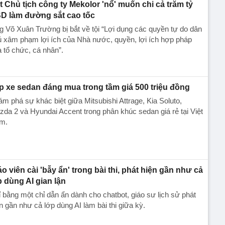
t Chủ tịch công ty Mekolor 'nổ' muốn chi cả trăm tỷ
D làm đường sắt cao tốc
 Võ Xuân Trường bị bắt về tội “Lợi dụng các quyền tự do dân
̉ xâm phạm lợi ích của Nhà nước, quyền, lợi ích hợp pháp
a tổ chức, cá nhân”.
p xe sedan đáng mua trong tầm giá 500 triệu đồng
m phá sự khác biệt giữa Mitsubishi Attrage, Kia Soluto,
da 2 và Hyundai Accent trong phân khúc sedan giá rẻ tại Việt
m.
áo viên cài 'bẫy ẩn' trong bài thi, phát hiện gần như cả
p dùng AI gian lận
 bằng một chỉ dẫn ẩn dành cho chatbot, giáo sư lịch sử phát
n gần như cả lớp dùng AI làm bài thi giữa kỳ.