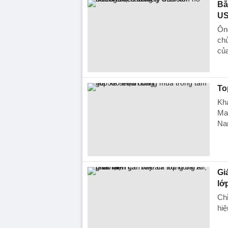
Bắ
US
Ông
chu
củ
To
Khá
Maz
Na
Gi
lớ
Chỉ
hiệ