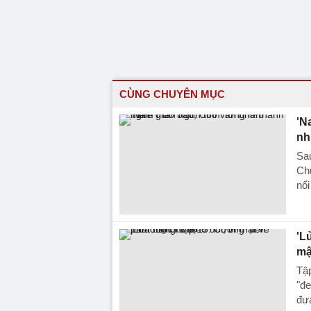
CÙNG CHUYÊN MỤC
'N
nh
Sau
Ch
nổi
'L
mậ
Tập
"đe
đư