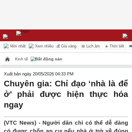
Mới nhất
Xem nhiều
💰 Giá vàng
📅 Lịch âm
☀️ Thời tiết

Kinh tế
Bất động sản
Xuất bản ngày 20/05/2026 04:33 PM
Chuyên gia: Chỉ đạo ‘nhà là để
ở’ phải được hiện thực hóa
ngay
(VTC News) -
Người dân chỉ có thể dễ dàng
có được chốn an cư nếu nhà ở trở về đúng