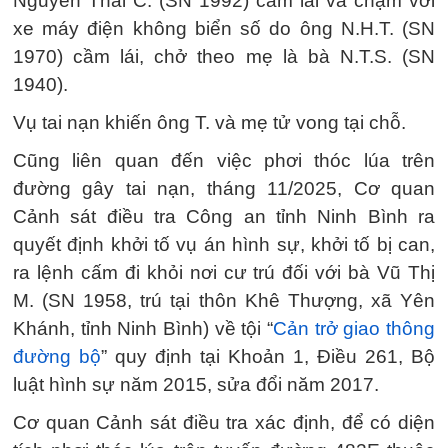
Nguyễn Thái C. (SN 1992) cầm lái va chạm với
xe máy điện không biển số do ông N.H.T. (SN
1970) cầm lái, chở theo mẹ là bà N.T.S. (SN
1940).
Vụ tai nạn khiến ông T. và mẹ tử vong tại chỗ.
Cũng liên quan đến việc phơi thóc lúa trên
đường gây tai nạn, tháng 11/2025, Cơ quan
Cảnh sát điều tra Công an tỉnh Ninh Bình ra
quyết định khởi tố vụ án hình sự, khởi tố bị can,
ra lệnh cấm đi khỏi nơi cư trú đối với bà Vũ Thị
M. (SN 1958, trú tại thôn Khê Thượng, xã Yên
Khánh, tỉnh Ninh Bình) về tội “
Cản trở giao thông
đường bộ
” quy định tại Khoản 1, Điều 261, Bộ
luật hình sự năm 2015, sửa đổi năm 2017.
Cơ quan Cảnh sát điều tra xác định, để có diện