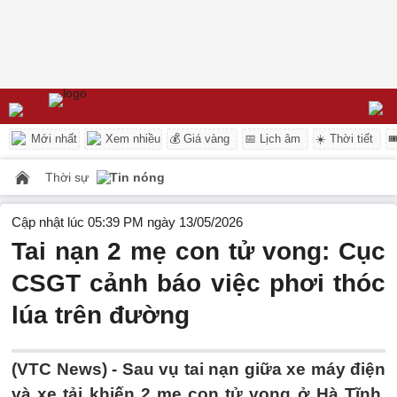
Mới nhất
Xem nhiều
💰 Giá vàng
📅 Lịch âm
☀️ Thời tiết

Thời sự
Tin nóng
Cập nhật lúc 05:39 PM ngày 13/05/2026
Tai nạn 2 mẹ con tử vong: Cục
CSGT cảnh báo việc phơi thóc
lúa trên đường
(VTC News) -
Sau vụ tai nạn giữa xe máy điện
và xe tải khiến 2 mẹ con tử vong ở Hà Tĩnh,