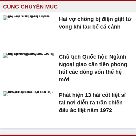
CÙNG CHUYÊN MỤC
Hai vợ chồng bị điện giật tử
vong khi lau bể cá cảnh
Chủ tịch Quốc hội: Ngành
Ngoại giao cần tiên phong
hút các dòng vốn thế hệ
mới
Phát hiện 13 hài cốt liệt sĩ
tại nơi diễn ra trận chiến
đấu ác liệt năm 1972