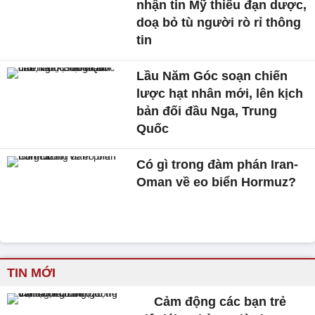
nhận tin Mỹ thiếu đạn dược,
doạ bỏ tù người rò rỉ thông
tin
Lầu Năm Góc soạn chiến
lược hạt nhân mới, lên kịch
bản đối đầu Nga, Trung
Quốc
Có gì trong đàm phán Iran-
Oman về eo biển Hormuz?
TIN MỚI
Cảm động các bạn trẻ