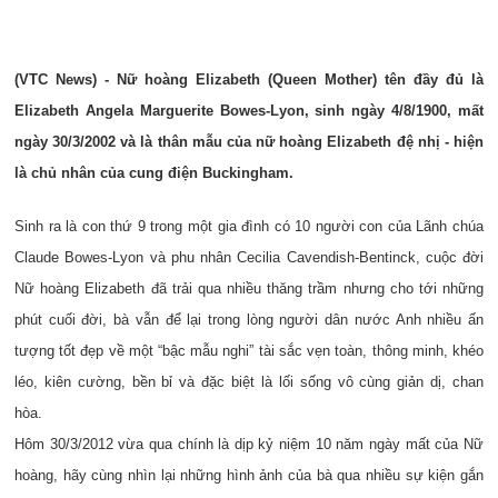
(VTC News) - Nữ hoàng Elizabeth (Queen Mother) tên đầy đủ là
Elizabeth Angela Marguerite Bowes-Lyon, sinh ngày 4/8/1900, mất
ngày 30/3/2002 và là thân mẫu của nữ hoàng Elizabeth đệ nhị - hiện
là chủ nhân của cung điện Buckingham.
Sinh ra là con thứ 9 trong một gia đình có 10 người con của Lãnh chúa
Claude Bowes-Lyon và phu nhân Cecilia Cavendish-Bentinck, cuộc đời
Nữ hoàng Elizabeth đã trải qua nhiều thăng trầm nhưng cho tới những
phút cuối đời, bà vẫn để lại trong lòng người dân nước Anh nhiều ấn
tượng tốt đẹp về một “bậc mẫu nghi” tài sắc vẹn toàn, thông minh, khéo
léo, kiên cường, bền bỉ và đặc biệt là lối sống vô cùng giản dị, chan
hòa.
Hôm 30/3/2012 vừa qua chính là dịp kỷ niệm 10 năm ngày mất của Nữ
hoàng, hãy cùng nhìn lại những hình ảnh của bà qua nhiều sự kiện gắn