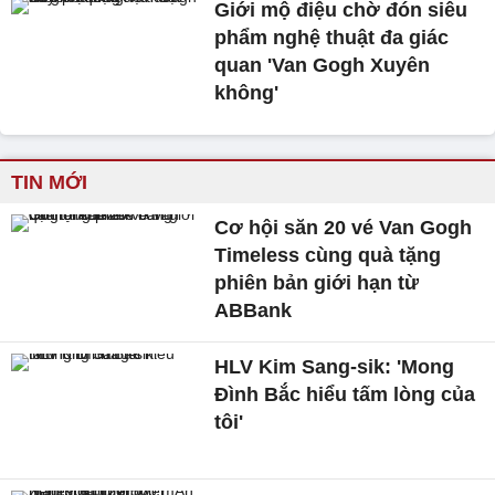
Giới mộ điệu chờ đón siêu
phẩm nghệ thuật đa giác
quan 'Van Gogh Xuyên
không'
TIN MỚI
Cơ hội săn 20 vé Van Gogh
Timeless cùng quà tặng
phiên bản giới hạn từ
ABBank
HLV Kim Sang-sik: 'Mong
Đình Bắc hiểu tấm lòng của
tôi'