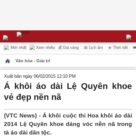
Mới nhất
Xem nhiều
💰 Giá vàng
📅 Lịch âm
☀️ Thời tiết

Văn hóa - Giải trí
Xuất bản ngày 06/02/2015 12:10 PM
Á khôi áo dài Lệ Quyên khoe
vẻ đẹp nền nã
(VTC News) - Á khôi cuộc thi Hoa khôi áo dài
2014 Lệ Quyên khoe dáng vóc nền nã trong
tà áo dài dân tộc.