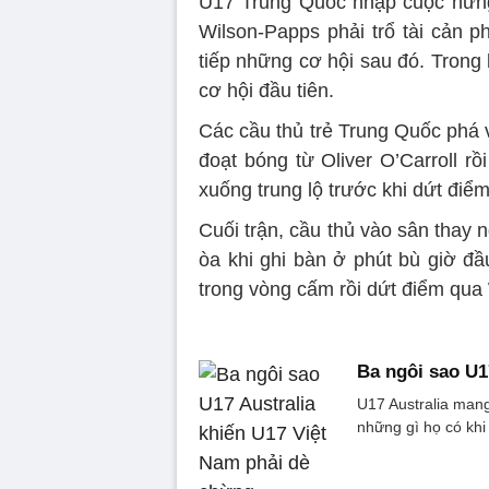
U17 Trung Quốc nhập cuộc hứng
Wilson-Papps phải trổ tài cản p
tiếp những cơ hội sau đó. Trong 
cơ hội đầu tiên.
Các cầu thủ trẻ Trung Quốc phá 
đoạt bóng từ Oliver O’Carroll r
xuống trung lộ trước khi dứt điể
Cuối trận, cầu thủ vào sân thay
òa khi ghi bàn ở phút bù giờ đầ
trong vòng cấm rồi dứt điểm qua
Ba ngôi sao U1
U17 Australia mang
những gì họ có khi