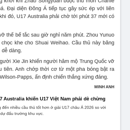
 khởi khi Zhao Songyuan buộc thủ môn Charlie
há. Đại diện Đông Á tiếp tục gây sức ép với liên
khi đó, U17 Australia phải chờ tới phút 37 mới có
vỡ thế bế tắc sau giờ nghỉ năm phút. Zhou Yunuo
ồi chọc khe cho Shuai Weihao. Cầu thủ này băng
m dễ dàng.
 người Xie Jin khiến người hâm mộ Trung Quốc vỡ
u tiên. Anh chớp thời cơ từ một pha bóng bật ra
 Wilson-Papps, ấn định chiến thắng xứng đáng.
MINH ANH
7 Australia khiến U17 Việt Nam phải dè chừng
 đến nhiều cầu thủ tốt hơn ở giải U17 châu Á 2026 so với
 dự đấu trường khu vực.