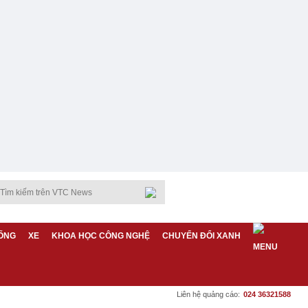
ỐNG
XE
KHOA HỌC CÔNG NGHỆ
CHUYỂN ĐỔI XANH
Liên hệ quảng cáo:
024 36321588