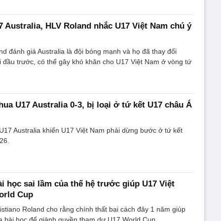
 Australia, HLV Roland nhắc U17 Việt Nam chú ý
nd đánh giá Australia là đội bóng mạnh và họ đã thay đổi
ối đầu trước, có thể gây khó khăn cho U17 Việt Nam ở vòng tứ
ua U17 Australia 0-3, bị loại ở tứ kết U17 châu Á
 U17 Australia khiến U17 Việt Nam phải dừng bước ở tứ kết
26.
i học sai lầm của thế hệ trước giúp U17 Việt
orld Cup
istiano Roland cho rằng chính thất bại cách đây 1 năm giúp
ra bài học để giành quyền tham dự U17 World Cup.