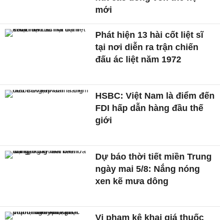
mới
Phát hiện 13 hài cốt liệt sĩ
tại nơi diễn ra trận chiến
đấu ác liệt năm 1972
HSBC: Việt Nam là điểm đến
FDI hấp dẫn hàng đầu thế
giới
Dự báo thời tiết miền Trung
ngày mai 5/8: Nắng nóng
xen kẽ mưa dông
Vi phạm kê khai giá thuốc