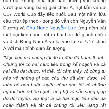
dẫn dắt không thua trận nào nhưng vẫn không
vượt qua vòng bảng giải châu Á, hụt tấm vé dự
U17 World Cup đầy tiếc nuối. Sau một năm, lứa
cầu thủ tiếp theo - trong đó vẫn còn Nguyễn Văn
Dương và
Chu Ngọc Nguyễn Lực
từng nếm trải
thất bại tiếc nuối - rút ra bài học để giành chức
vô địch Đông Nam Á và lọt vào tứ kết U17 châu
Á với màn trình diễn ấn tượng.
“Mục tiêu mà chúng tôi đề ra đều đã hoàn thành.
Chúng tôi có hai mục tiêu trong kế hoạch và cả
hai đều đạt được. Vì thế, tôi cảm thấy vô cùng tự
hào về những gì các cầu thủ đã làm được, về
toàn bộ ban huấn luyện cũng như tất cả những
người luôn ở bên cạnh, ủng hộ và sẵn sàng giúp
đỡ đội tuyển. Sự thật là cả hai mục tiêu đều đã
hoàn thành và tất cả chúng tôi đều đang rất