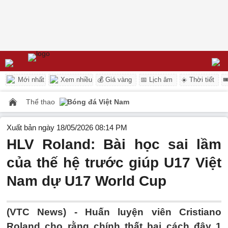
Mới nhất
Xem nhiều
💰 Giá vàng
📅 Lịch âm
☀️ Thời tiết

Thể thao
Bóng đá Việt Nam
Xuất bản ngày 18/05/2026 08:14 PM
HLV Roland: Bài học sai lầm
của thế hệ trước giúp U17 Việt
Nam dự U17 World Cup
(VTC News) -
Huấn luyện viên Cristiano
Roland cho rằng chính thất bại cách đây 1