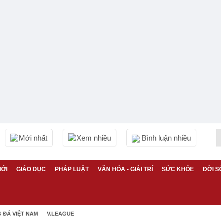
Mới nhất
Xem nhiều
Bình luận nhiều
IỚI
GIÁO DỤC
PHÁP LUẬT
VĂN HÓA - GIẢI TRÍ
SỨC KHỎE
ĐỜI S
 ĐÁ VIỆT NAM
V.LEAGUE