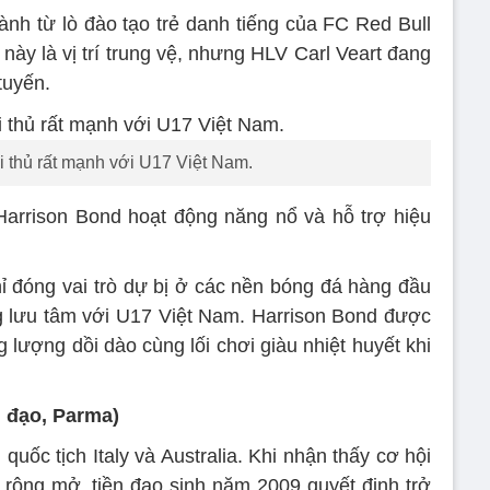
ành từ lò đào tạo trẻ danh tiếng của FC Red Bull
này là vị trí trung vệ, nhưng HLV Carl Veart đang
tuyến.
ối thủ rất mạnh với U17 Việt Nam.
, Harrison Bond hoạt động năng nổ và hỗ trợ hiệu
hỉ đóng vai trò dự bị ở các nền bóng đá hàng đầu
g lưu tâm với U17 Việt Nam. Harrison Bond được
lượng dồi dào cùng lối chơi giàu nhiệt huyết khi
n đạo, Parma)
uốc tịch Italy và Australia. Khi nhận thấy cơ hội
á rộng mở, tiền đạo sinh năm 2009 quyết định trở