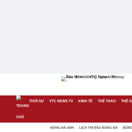
THỜI SỰ
VTC NEWS TV
KINH TẾ
THỂ THAO
THẾ G
BÓNG ĐÁ ANH
LỊCH THI ĐẤU BÓNG ĐÁ
BÓNG