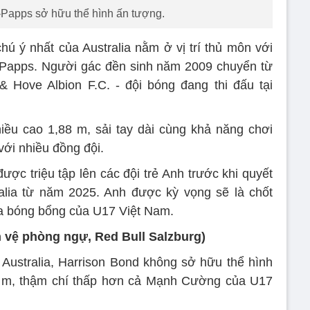
-Papps sở hữu thể hình ấn tượng.
hú ý nhất của Australia nằm ở vị trí thủ môn với
n-Papps. Người gác đền sinh năm 2009 chuyển từ
 Hove Albion F.C. - đội bóng đang thi đấu tại
iều cao 1,88 m, sải tay dài cùng khả năng chơi
với nhiều đồng đội.
ợc triệu tập lên các đội trẻ Anh trước khi quyết
alia từ năm 2025. Anh được kỳ vọng sẽ là chốt
a bóng bổng của U17 Việt Nam.
n vệ phòng ngự, Red Bull Salzburg)
 Australia, Harrison Bond không sở hữu thể hình
8 m, thậm chí thấp hơn cả Mạnh Cường của U17