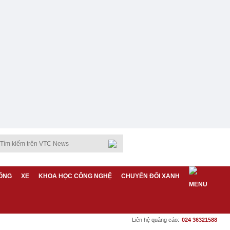
ỐNG
XE
KHOA HỌC CÔNG NGHỆ
CHUYỂN ĐỔI XANH
Liên hệ quảng cáo:
024 36321588