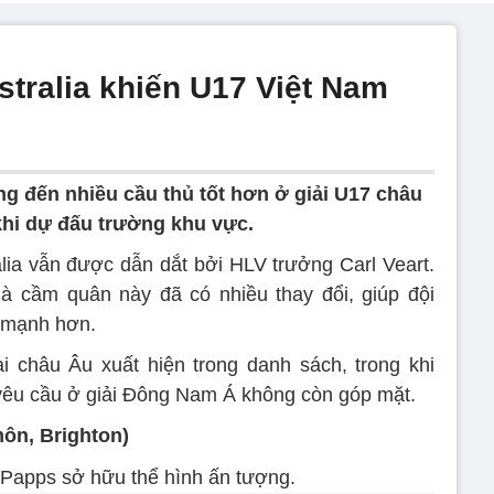
stralia khiến U17 Việt Nam
ng đến nhiều cầu thủ tốt hơn ở giải U17 châu
khi dự đấu trường khu vực.
alia vẫn được dẫn dắt bởi HLV trưởng Carl Veart.
hà cầm quân này đã có nhiều thay đổi, giúp đội
á mạnh hơn.
i châu Âu xuất hiện trong danh sách, trong khi
yêu cầu ở giải Đông Nam Á không còn góp mặt.
môn, Brighton)