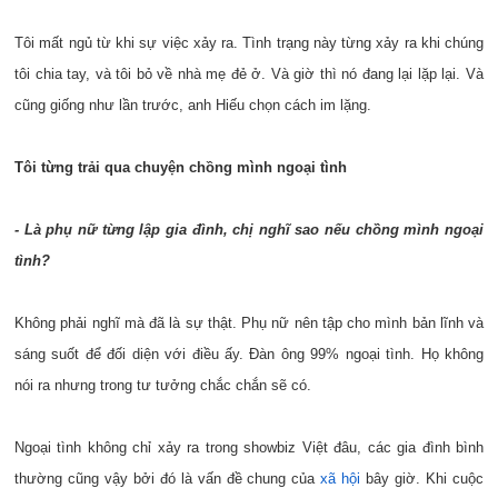
Tôi mất ngủ từ khi sự việc xảy ra. Tình trạng này từng xảy ra khi chúng
tôi chia tay, và tôi bỏ về nhà mẹ đẻ ở. Và giờ thì nó đang lại lặp lại. Và
cũng giống như lần trước, anh Hiếu chọn cách im lặng.
Tôi từng trải qua chuyện chồng mình ngoại tình
- Là phụ nữ từng lập gia đình, chị nghĩ sao nếu chồng mình ngoại
tình?
Không phải nghĩ mà đã là sự thật. Phụ nữ nên tập cho mình bản lĩnh và
sáng suốt để đối diện với điều ấy. Đàn ông 99% ngoại tình. Họ không
nói ra nhưng trong tư tưởng chắc chắn sẽ có.
Ngoại tình không chỉ xảy ra trong showbiz Việt đâu, các gia đình bình
thường cũng vậy bởi đó là vấn đề chung của
xã hội
bây giờ. Khi cuộc