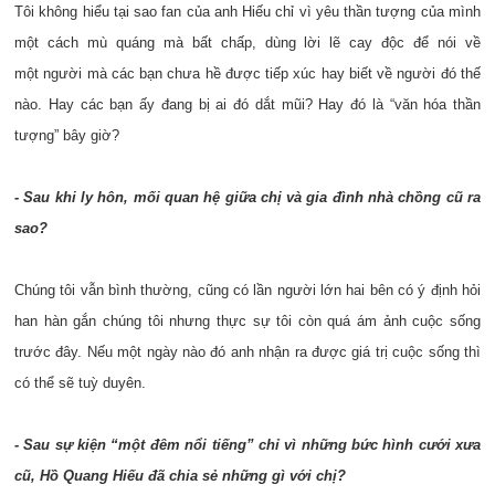
Tôi không hiểu tại sao fan của anh Hiếu chỉ vì yêu thần tượng của mình
một cách mù quáng mà bất chấp, dùng lời lẽ cay độc để nói về
một người mà các bạn chưa hề được tiếp xúc hay biết về người đó thế
nào. Hay các bạn ấy đang bị ai đó dắt mũi? Hay đó là “văn hóa thần
tượng” bây giờ?
- Sau khi ly hôn, mối quan hệ giữa chị và gia đình nhà chồng cũ ra
sao?
Chúng tôi vẫn bình thường, cũng có lần người lớn hai bên có ý định hỏi
han hàn gắn chúng tôi nhưng thực sự tôi còn quá ám ảnh cuộc sống
trước đây. Nếu một ngày nào đó anh nhận ra được giá trị cuộc sống thì
có thể sẽ tuỳ duyên.
- Sau sự kiện “một đêm nổi tiếng” chỉ vì những bức hình cưới xưa
cũ, Hồ Quang Hiếu đã chia sẻ những gì với chị?