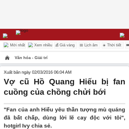
Mới nhất
Xem nhiều
💰 Giá vàng
📅 Lịch âm
☀️ Thời tiết

Văn hóa - Giải trí
Xuất bản ngày 02/03/2016 06:04 AM
Vợ cũ Hồ Quang Hiếu bị fan
cuồng của chồng chửi bới
"Fan của anh Hiếu yêu thần tượng mù quáng
đã bất chấp, dùng lời lẽ cay độc với tôi",
hotgirl Ivy chia sẻ.