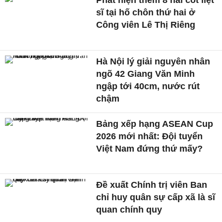
Phát hiện thêm 8 hài cốt liệt
sĩ tại hố chôn thứ hai ở
Công viên Lê Thị Riêng
Hà Nội lý giải nguyên nhân
ngõ 42 Giang Văn Minh
ngập tới 40cm, nước rút
chậm
Bảng xếp hạng ASEAN Cup
2026 mới nhất: Đội tuyển
Việt Nam đứng thứ mấy?
Đề xuất Chính trị viên Ban
chỉ huy quân sự cấp xã là sĩ
quan chính quy