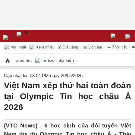
Mới nhất
Xem nhiều
💰 Giá vàng
📅 Lịch âm
☀️ Thời tiết

Giáo dục
Tin tức - Sự kiện
Cập nhật lúc 03:04 PM ngày 20/05/2026
Việt Nam xếp thứ hai toàn đoàn
tại Olympic Tin học châu Á
2026
(VTC News) -
6 học sinh của đội tuyển Việt
Nam dự thi Olympic Tin học châu Á - Thái