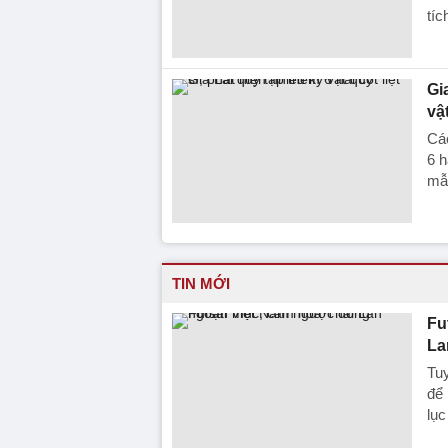
tíc
Gi
vậ
Các
6 h
mẫ
TIN MỚI
Fu
La
Tuy
để 
lục