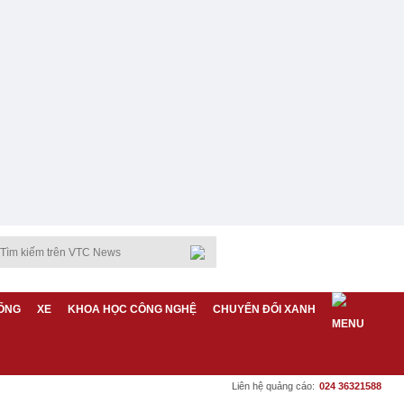
ỐNG
XE
KHOA HỌC CÔNG NGHỆ
CHUYỂN ĐỔI XANH
Liên hệ quảng cáo:
024 36321588