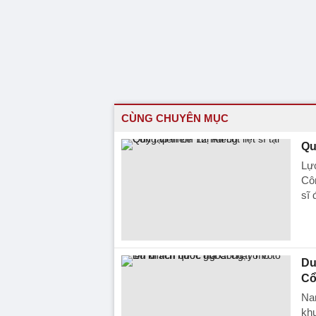
CÙNG CHUYÊN MỤC
Qu
Lực
Côn
sĩ 
Du
Cổ
Na
khu