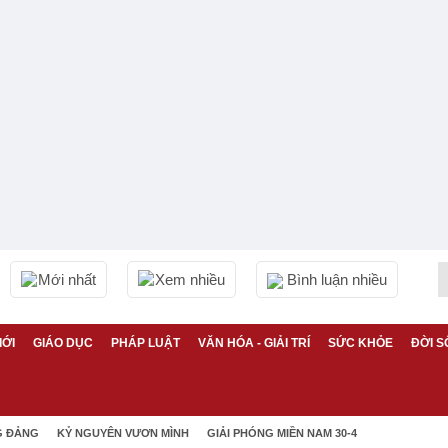
Mới nhất
Xem nhiều
Bình luận nhiều
IỚI
GIÁO DỤC
PHÁP LUẬT
VĂN HÓA - GIẢI TRÍ
SỨC KHỎE
ĐỜI S
G ĐẢNG
KỶ NGUYÊN VƯƠN MÌNH
GIẢI PHÓNG MIỀN NAM 30-4