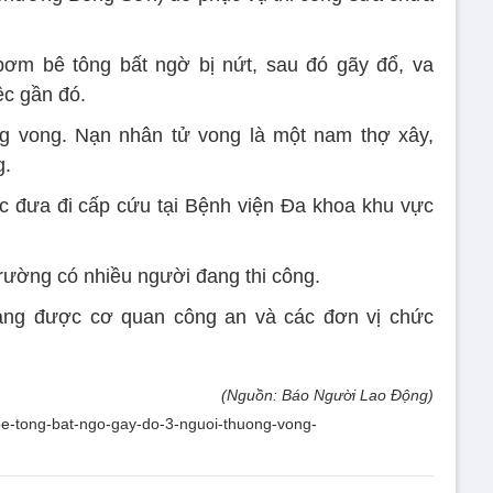
bơm bê tông bất ngờ bị nứt, sau đó gãy đổ, va
ệc gần đó.
ng vong. Nạn nhân tử vong là một nam thợ xây,
g.
c đưa đi cấp cứu tại Bệnh viện Đa khoa khu vực
 trường có nhiều người đang thi công.
ang được cơ quan công an và các đơn vị chức
(Nguồn: Báo Người Lao Động)
m-be-tong-bat-ngo-gay-do-3-nguoi-thuong-vong-