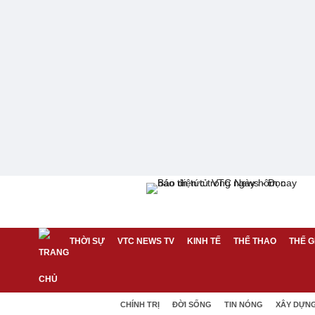
THỜI SỰ
VTC NEWS TV
KINH TẾ
THỂ THAO
THẾ G
CHÍNH TRỊ
ĐỜI SỐNG
TIN NÓNG
XÂY DỰN