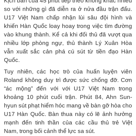
Kịch bản của 45 phút tiếp theo không khác nhiều
so với những gì đã diễn ra ở nửa đầu trận đấu.
U17 Việt Nam chấp nhận lùi sâu đội hình và
khiến Hàn Quốc loay hoay trong việc tìm đường
vào khung thành. Kể cả khi đối thủ đã vượt qua
nhiều lớp phòng ngự, thủ thành Lý Xuân Hòa
vẫn xuất sắc cản phá cú sút từ tiền đạo Hàn
Quốc.
Tuy nhiên, các học trò của huấn luyện viên
Roland không duy trì được sức chống đỡ. Cơn
“ác mộng” đến với với U17 Việt Nam trong
khoảng 10 phút cuối trận. Phút 84, Ahn Sun-
hyun sút phạt hiểm hóc mang về bàn gỡ hòa cho
U17 Hàn Quốc. Bàn thua này có lẽ ảnh hưởng
mạnh đến tinh thần của các cầu thủ trẻ Việt
Nam, trong bối cảnh thể lực sa sút.