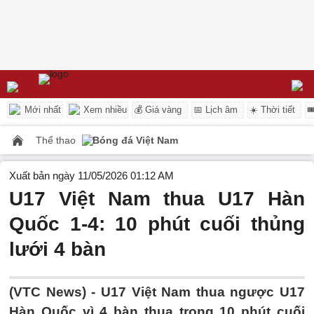
Mới nhất
Xem nhiều
💰 Giá vàng
📅 Lịch âm
☀️ Thời tiết

Thể thao
Bóng đá Việt Nam
Xuất bản ngày 11/05/2026 01:12 AM
U17 Việt Nam thua U17 Hàn
Quốc 1-4: 10 phút cuối thủng
lưới 4 bàn
(VTC News) -
U17 Việt Nam thua ngược U17
Hàn Quốc vì 4 bàn thua trong 10 phút cuối