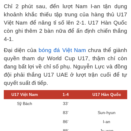
Chỉ 2 phút sau, đến lượt Nam I-an tận dụng
khoảnh khắc thiếu tập trung của hàng thủ U17
Việt Nam để nâng tỉ số lên 2-1. U17 Hàn Quốc
còn ghi thêm 2 bàn nữa để ấn định chiến thắng
4-1.
Đại diện của
bóng đá Việt Nam
chưa thể giành
quyền tham dự World Cup U17, thậm chí còn
đang bất lợi về chỉ số phụ. Nguyễn Lực và đồng
đội phải thắng U17 UAE ở lượt trận cuối để tự
quyết suất đi tiếp.
U17 Việt Nam
1-4
U17 Hàn Quốc
Sỹ Bách
33‘
83’
Sun-hyun
86‘
I-an
89’
Ju-wan