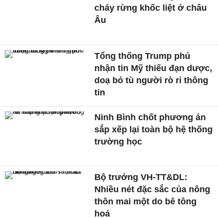
cháy rừng khốc liệt ở châu
Âu
Tổng thống Trump phủ
nhận tin Mỹ thiếu đạn dược,
doạ bỏ tù người rò rỉ thông
tin
Ninh Bình chốt phương án
sắp xếp lại toàn bộ hệ thống
trường học
Bộ trưởng VH-TT&DL:
Nhiều nét đặc sắc của nông
thôn mai một do bê tông
hoá