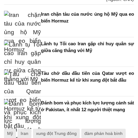
Iran chặn tàu của nước ủng hộ Mỹ qua eo
biển Hormuz
Lãnh tụ Tối cao Iran gặp chỉ huy quân sự
giữa căng thẳng với Mỹ
Tàu chở dầu đầu tiên của Qatar vượt eo
biển Hormuz kể từ khi xung đột bắt đầu
Đánh bom và phục kích lực lượng cảnh sát
ở Pakistan, ít nhất 12 người thiệt mạng
Mỹ
Iran
xung đột Trung đông
đàm phán hoà bình