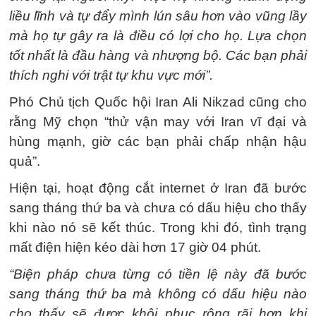
liều lĩnh và tự đẩy mình lún sâu hơn vào vũng lầy
mà họ tự gây ra là điều có lợi cho họ. Lựa chọn
tốt nhất là đầu hàng và nhượng bộ. Các bạn phải
thích nghi với trật tự khu vực mới”.
Phó Chủ tịch Quốc hội Iran Ali Nikzad cũng cho
rằng Mỹ chọn “thử vận ​​may với Iran vĩ đại và
hùng mạnh, giờ các bạn phải chấp nhận hậu
quả”.
Hiện tại, hoạt động cắt internet ở Iran đã bước
sang tháng thứ ba và chưa có dấu hiệu cho thấy
khi nào nó sẽ kết thúc. Trong khi đó, tình trạng
mất điện hiện kéo dài hơn 17 giờ 04 phút.
“Biện pháp chưa từng có tiền lệ này đã bước
sang tháng thứ ba mà không có dấu hiệu nào
cho thấy sẽ được khôi phục rộng rãi hơn khi