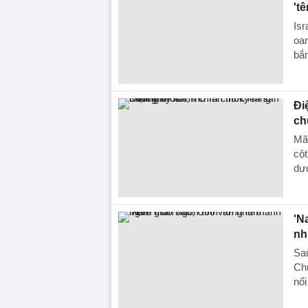
't
Isr
oan
bắn
Đi
ch
Mã
cột
dướ
'N
nh
Sau
Ch
nổi