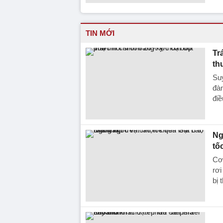
TIN MỚI
Tr
th
Suy
đàn
điề
Ng
tố
Cơ
rơi
bị 