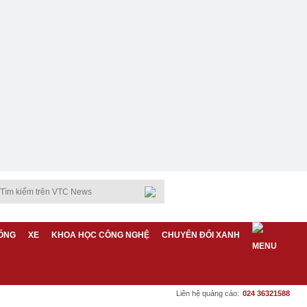
ỐNG
XE
KHOA HỌC CÔNG NGHỆ
CHUYỂN ĐỔI XANH
Liên hệ quảng cáo:
024 36321588