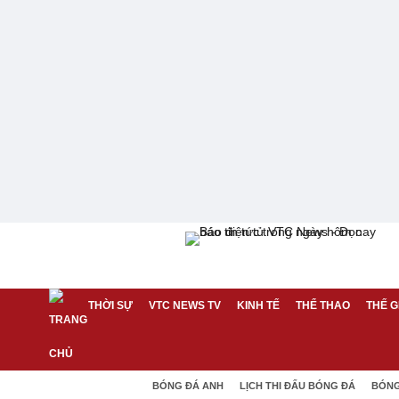
THỜI SỰ
VTC NEWS TV
KINH TẾ
THỂ THAO
THẾ G
BÓNG ĐÁ ANH
LỊCH THI ĐẤU BÓNG ĐÁ
BÓNG