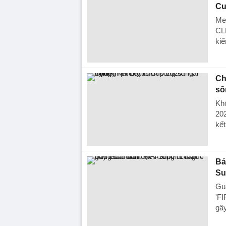
Cu
Mes
CL
kiế
Ch
số
Khô
202
kết
Bá
Su
Gua
'FI
gây