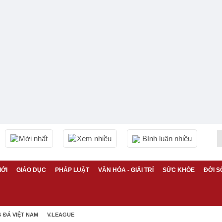
Mới nhất
Xem nhiều
Bình luận nhiều
IỚI
GIÁO DỤC
PHÁP LUẬT
VĂN HÓA - GIẢI TRÍ
SỨC KHỎE
ĐỜI S
 ĐÁ VIỆT NAM
V.LEAGUE