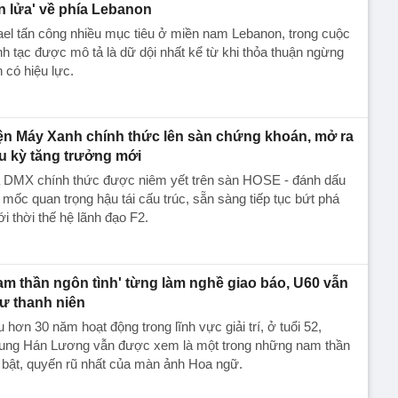
ên lửa' về phía Lebanon
ael tấn công nhiều mục tiêu ở miền nam Lebanon, trong cuộc
h tạc được mô tả là dữ dội nhất kể từ khi thỏa thuận ngừng
 có hiệu lực.
ện Máy Xanh chính thức lên sàn chứng khoán, mở ra
u kỳ tăng trưởng mới
 DMX chính thức được niêm yết trên sàn HOSE - đánh dấu
 mốc quan trọng hậu tái cấu trúc, sẵn sàng tiếp tục bứt phá
i thời thế hệ lãnh đạo F2.
am thần ngôn tình' từng làm nghề giao báo, U60 vẫn
ư thanh niên
 hơn 30 năm hoạt động trong lĩnh vực giải trí, ở tuổi 52,
ung Hán Lương vẫn được xem là một trong những nam thần
 bật, quyến rũ nhất của màn ảnh Hoa ngữ.