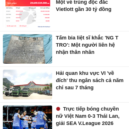
Một vé trúng độc đắc
Vietlott gần 30 tỷ đồng
Tấm bia liệt sĩ khắc 'NG T
TRO': Một người liên hệ
nhận thân nhân
Hải quan khu vực VI 'về
đích' thu ngân sách cả năm
chỉ sau 7 tháng
Trực tiếp bóng chuyền
nữ Việt Nam 0-3 Thái Lan,
giải SEA V.League 2026