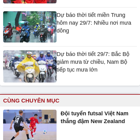
Dự báo thời tiết miền Trung
hôm nay 29/7: Nhiều nơi mưa
dông
Dự báo thời tiết 29/7: Bắc Bộ
giảm mưa từ chiều, Nam Bộ
tiếp tục mưa lớn
CÙNG CHUYÊN MỤC
Đội tuyển futsal Việt Nam
thắng đậm New Zealand