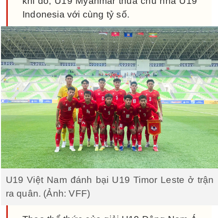
khi đó, U19 Myanmar thua chủ nhà U19
Indonesia với cùng tỷ số.
U19 Việt Nam đánh bại U19 Timor Leste ở trận
ra quân. (Ảnh: VFF)