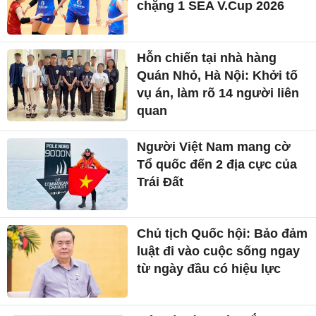
chặng 1 SEA V.Cup 2026
Hỗn chiến tại nhà hàng
Quán Nhỏ, Hà Nội: Khởi tố
vụ án, làm rõ 14 người liên
quan
Người Việt Nam mang cờ
Tổ quốc đến 2 địa cực của
Trái Đất
Chủ tịch Quốc hội: Bảo đảm
luật đi vào cuộc sống ngay
từ ngày đầu có hiệu lực