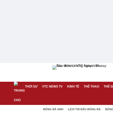
THỜI SỰ
VTC NEWS TV
KINH TẾ
THỂ THAO
THẾ G
BÓNG ĐÁ ANH
LỊCH THI ĐẤU BÓNG ĐÁ
BÓNG