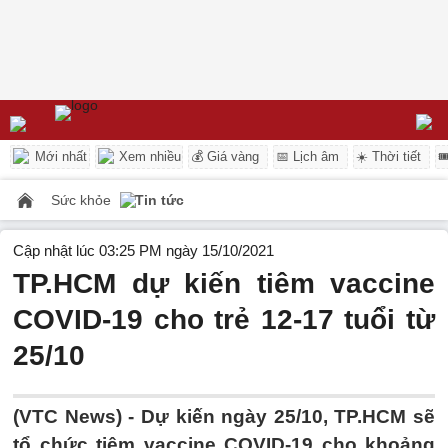
Mới nhất
Xem nhiều
💰 Giá vàng
📅 Lịch âm
☀️ Thời tiết

Sức khỏe
Tin tức
Cập nhật lúc 03:25 PM ngày 15/10/2021
TP.HCM dự kiến tiêm vaccine
COVID-19 cho trẻ 12-17 tuổi từ
25/10
(VTC News) -
Dự kiến ngày 25/10, TP.HCM sẽ
tổ chức tiêm vaccine COVID-19 cho khoảng