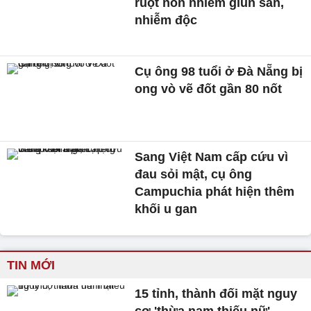
ruột non nhiễm giun sán,
nhiễm độc
Cụ ông 98 tuổi ở Đà Nẵng bị
ong vò vẽ đốt gần 80 nốt
Sang Việt Nam cấp cứu vì
đau sỏi mật, cụ ông
Campuchia phát hiện thêm
khối u gan
TIN MỚI
15 tỉnh, thành đối mặt nguy