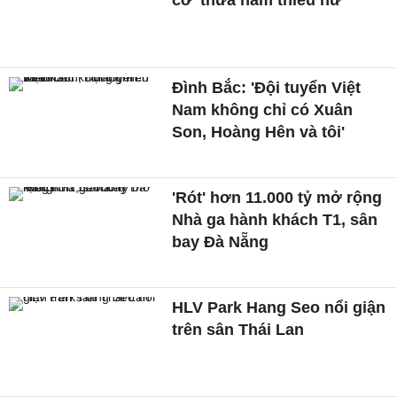
cơ 'thừa nam thiếu nữ'
Đình Bắc: 'Đội tuyển Việt
Nam không chỉ có Xuân
Son, Hoàng Hên và tôi'
'Rót' hơn 11.000 tỷ mở rộng
Nhà ga hành khách T1, sân
bay Đà Nẵng
HLV Park Hang Seo nổi giận
trên sân Thái Lan