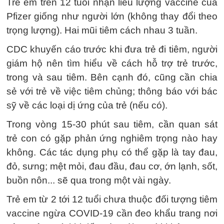
Trẻ em trên 12 tuổi nhận liều lượng vaccine của
Pfizer giống như người lớn (không thay đổi theo
trọng lượng). Hai mũi tiêm cách nhau 3 tuần.
CDC khuyến cáo trước khi đưa trẻ đi tiêm, người
giám hộ nên tìm hiểu về cách hỗ trợ trẻ trước,
trong và sau tiêm. Bên cạnh đó, cũng cần chia
sẻ với trẻ về việc tiêm chủng; thông báo với bác
sỹ về các loại dị ứng của trẻ (nếu có).
Trong vòng 15-30 phút sau tiêm, cần quan sát
trẻ con có gặp phản ứng nghiêm trọng nào hay
không. Các tác dụng phụ có thể gặp là tay đau,
đỏ, sưng; mệt mỏi, đau đầu, đau cơ, ớn lạnh, sốt,
buồn nôn... sẽ qua trong một vài ngày.
Trẻ em từ 2 tới 12 tuổi chưa thuộc đối tượng tiêm
vaccine ngừa COVID-19 cần đeo khẩu trang nơi