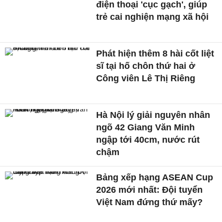
điện thoại 'cục gạch', giúp
trẻ cai nghiện mạng xã hội
Phát hiện thêm 8 hài cốt liệt
sĩ tại hố chôn thứ hai ở
Công viên Lê Thị Riêng
Hà Nội lý giải nguyên nhân
ngõ 42 Giang Văn Minh
ngập tới 40cm, nước rút
chậm
Bảng xếp hạng ASEAN Cup
2026 mới nhất: Đội tuyển
Việt Nam đứng thứ mấy?