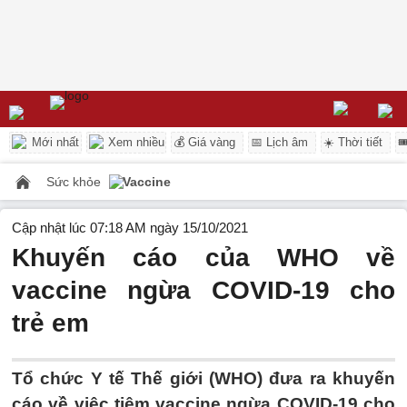
Mới nhất
Xem nhiều
💰 Giá vàng
📅 Lịch âm
☀️ Thời tiết

Sức khỏe
Vaccine
Cập nhật lúc 07:18 AM ngày 15/10/2021
Khuyến cáo của WHO về
vaccine ngừa COVID-19 cho
trẻ em
Tổ chức Y tế Thế giới (WHO) đưa ra khuyến
cáo về việc tiêm vaccine ngừa COVID-19 cho