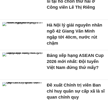
sĩ tại hố chôn thứ hai ở
Công viên Lê Thị Riêng
Hà Nội lý giải nguyên nhân
ngõ 42 Giang Văn Minh
ngập tới 40cm, nước rút
chậm
Bảng xếp hạng ASEAN Cup
2026 mới nhất: Đội tuyển
Việt Nam đứng thứ mấy?
Đề xuất Chính trị viên Ban
chỉ huy quân sự cấp xã là sĩ
quan chính quy