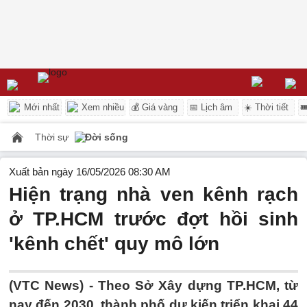
Mới nhất
Xem nhiều
💰 Giá vàng
📅 Lịch âm
☀️ Thời tiết

Thời sự
Đời sống
Xuất bản ngày 16/05/2026 08:30 AM
Hiện trạng nhà ven kênh rạch
ở TP.HCM trước đợt hồi sinh
'kênh chết' quy mô lớn
(VTC News) -
Theo Sở Xây dựng TP.HCM, từ
nay đến 2030, thành phố dự kiến triển khai 44