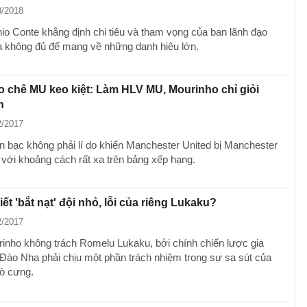
3/2018
io Conte khẳng định chi tiêu và tham vọng của ban lãnh đạo
à không đủ để mang về những danh hiệu lớn.
 chê MU keo kiệt: Làm HLV MU, Mourinho chỉ giỏi
n
2/2017
ền bạc không phải lí do khiến Manchester United bị Manchester
i với khoảng cách rất xa trên bảng xếp hạng.
iết 'bắt nạt' đội nhỏ, lỗi của riêng Lukaku?
2/2017
inho không trách Romelu Lukaku, bởi chính chiến lược gia
Đào Nha phải chịu một phần trách nhiệm trong sự sa sút của
rò cưng.