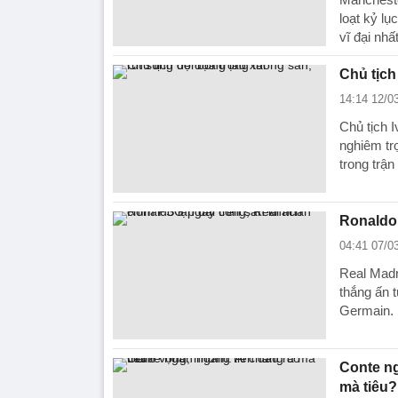
loạt kỷ l
vĩ đại nhấ
Chủ tịch
14:14 12/0
Chủ tịch 
nghiêm trọ
trong trận
Ronaldo 
04:41 07/0
Real Madr
thắng ấn 
Germain.
Conte ng
mà tiêu?