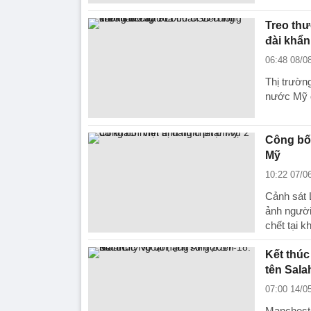
Treo thư
đài khẩn
06:48 08/0
Thị trườn
nước Mỹ đ
Công bố 
Mỹ
10:22 07/0
Cảnh sát 
ảnh người
chết tại 
Kết thúc
tên Sala
07:00 14/0
Manchester