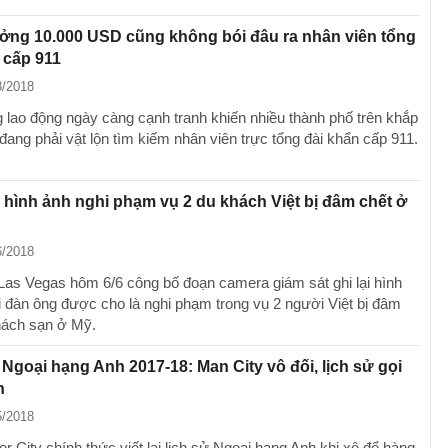
ởng 10.000 USD cũng không bói đâu ra nhân viên tổng
 cấp 911
8/2018
g lao động ngày càng cạnh tranh khiến nhiều thành phố trên khắp
ang phải vật lộn tìm kiếm nhân viên trực tổng đài khẩn cấp 911.
hình ảnh nghi phạm vụ 2 du khách Việt bị đâm chết ở
6/2018
Las Vegas hôm 6/6 công bố đoạn camera giám sát ghi lại hình
 đàn ông được cho là nghi phạm trong vụ 2 người Việt bị đâm
khách sạn ở Mỹ.
 Ngoại hạng Anh 2017-18: Man City vô đối, lịch sử gọi
h
5/2018
 City chính thức viết lại lịch sử Ngoại hạng Anh khi xô đổ hàng