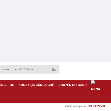
ỐNG
XE
KHOA HỌC CÔNG NGHỆ
CHUYỂN ĐỔI XANH
Liên hệ quảng cáo:
024 36321588