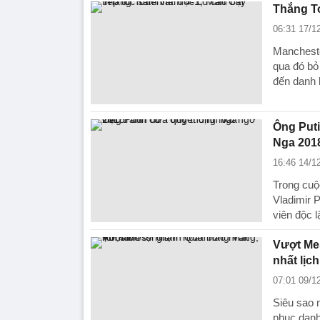
Thắng To
06:31 17/1
Mancheste
qua đó bỏ
đến danh 
Ông Puti
Nga 201
16:46 14/1
Trong cuộ
Vladimir P
viên độc l
Vượt Me
nhất lịch
07:01 09/1
Siêu sao 
phục danh