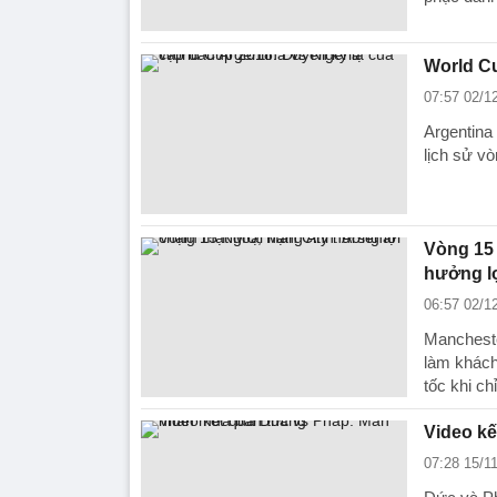
World Cu
07:57 02/1
Argentina
lịch sử v
Vòng 15
hưởng l
06:57 02/1
Mancheste
làm khách
tốc khi c
Video k
07:28 15/1