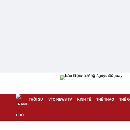
THỜI SỰ
VTC NEWS TV
KINH TẾ
THỂ THAO
THẾ G