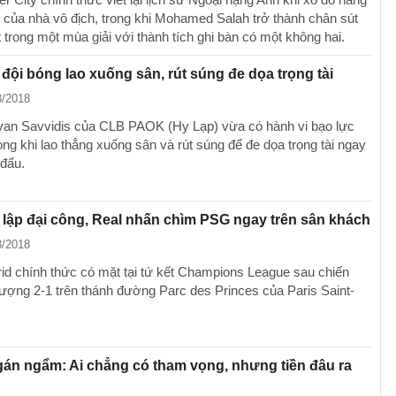
ục của nhà vô địch, trong khi Mohamed Salah trở thành chân sút
t trong một mùa giải với thành tích ghi bàn có một không hai.
 đội bóng lao xuống sân, rút súng đe dọa trọng tài
3/2018
Ivan Savvidis của CLB PAOK (Hy Lạp) vừa có hành vi bạo lực
ng khi lao thẳng xuống sân và rút súng để đe dọa trọng tài ngay
 đấu.
lập đại công, Real nhấn chìm PSG ngay trên sân khách
3/2018
id chính thức có mặt tại tứ kết Champions League sau chiến
tượng 2-1 trên thánh đường Parc des Princes của Paris Saint-
án ngẩm: Ai chẳng có tham vọng, nhưng tiền đâu ra