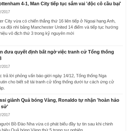
ttenham 4-1, Man City tiếp tục sắm vai 'độc cô cầu bại'
2/2017
r City vừa có chiến thắng thứ 16 liên tiếp ở Ngoại hạng Anh,
 xa đội nhì bảng Manchester United 14 điểm và tiếp tục hướng
hiệu vô địch thứ 3 trong kỷ nguyên mới
n đưa quyết định bất ngờ việc tranh cử Tổng thống
8
2/2017
c trả lời phỏng vấn báo giới ngày 14/12, Tổng thống Nga
utin cho biết sẽ tái tranh cử tổng thống dưới tư cách ứng cử
ập.
ssi giành Quả bóng Vàng, Ronaldo tự nhận 'hoàn hảo
 sử'
2/2017
người Bồ Đào Nha vừa có phát biểu đầy tự tin sau khi chinh
 hiệu Quả bóng Vàng thứ 5 trong sự nghiệp.