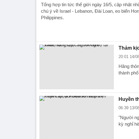
Tổng hợp tin tức thế giới ngày 16/5, cập nhật n
chú ý về Israel - Lebanon, Đài Loan, eo biển H
Philippines.
Thảm kịc
20:01 14/0
Hãng thôn
thành phố 
Huyền th
06:39 13/0
"Người ng
kỳ nghỉ h