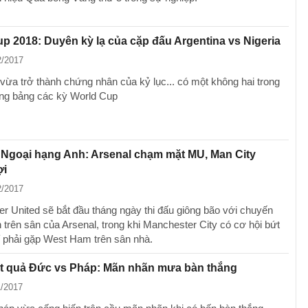
p 2018: Duyên kỳ lạ của cặp đấu Argentina vs Nigeria
2/2017
 vừa trở thành chứng nhân của kỷ lục... có một không hai trong
òng bảng các kỳ World Cup
 Ngoại hạng Anh: Arsenal chạm mặt MU, Man City
ợi
2/2017
r United sẽ bắt đầu tháng ngày thi đấu giông bão với chuyến
 trên sân của Arsenal, trong khi Manchester City có cơ hội bứt
hỉ phải gặp West Ham trên sân nhà.
ết quả Đức vs Pháp: Mãn nhãn mưa bàn thắng
1/2017