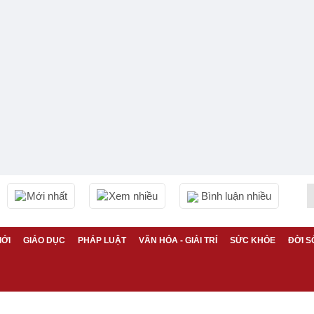
Mới nhất
Xem nhiều
Bình luận nhiều
IỚI
GIÁO DỤC
PHÁP LUẬT
VĂN HÓA - GIẢI TRÍ
SỨC KHỎE
ĐỜI S