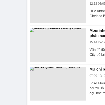
12:12 03/0
HLV Anton
Chelsea l
Mourinho
phàn nà
15:14 27/1
Vấn đề ti
City bỏ lạ
MU chỉ b
07:00 19/1
Jose Mour
người Bồ 
cậu học t