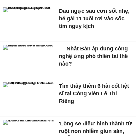
Đau ngực sau cơn sốt nhẹ,
bé gái 11 tuổi rơi vào sốc
tim nguy kịch
Nhật Bản áp dụng công
nghệ ứng phó thiên tai thế
nào?
Tìm thấy thêm 6 hài cốt liệt
sĩ tại Công viên Lê Thị
Riêng
'Lòng se điếu' hình thành từ
ruột non nhiễm giun sán,