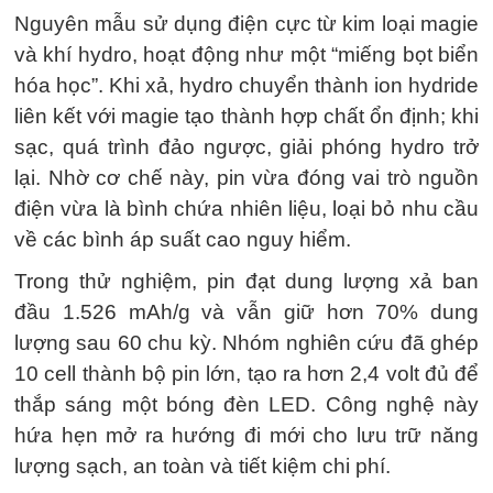
Nguyên mẫu sử dụng điện cực từ kim loại magie
và khí hydro, hoạt động như một “miếng bọt biển
hóa học”. Khi xả, hydro chuyển thành ion hydride
liên kết với magie tạo thành hợp chất ổn định; khi
sạc, quá trình đảo ngược, giải phóng hydro trở
lại. Nhờ cơ chế này, pin vừa đóng vai trò nguồn
điện vừa là bình chứa nhiên liệu, loại bỏ nhu cầu
về các bình áp suất cao nguy hiểm.
Trong thử nghiệm, pin đạt dung lượng xả ban
đầu 1.526 mAh/g và vẫn giữ hơn 70% dung
lượng sau 60 chu kỳ. Nhóm nghiên cứu đã ghép
10 cell thành bộ pin lớn, tạo ra hơn 2,4 volt đủ để
thắp sáng một bóng đèn LED. Công nghệ này
hứa hẹn mở ra hướng đi mới cho lưu trữ năng
lượng sạch, an toàn và tiết kiệm chi phí.