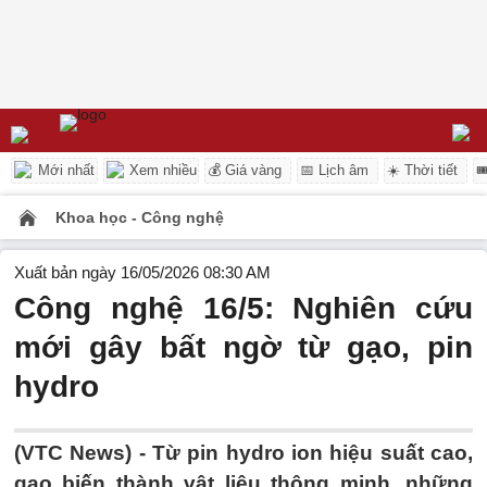
Mới nhất
Xem nhiều
💰 Giá vàng
📅 Lịch âm
☀️ Thời tiết

Khoa học - Công nghệ
Xuất bản ngày 16/05/2026 08:30 AM
Công nghệ 16/5: Nghiên cứu
mới gây bất ngờ từ gạo, pin
hydro
(VTC News) -
Từ pin hydro ion hiệu suất cao,
gạo biến thành vật liệu thông minh, những