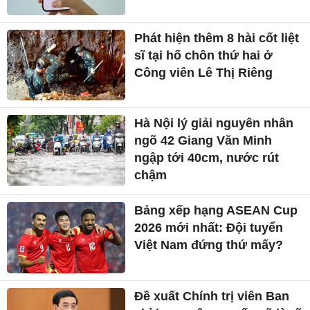
Phát hiện thêm 8 hài cốt liệt
sĩ tại hố chôn thứ hai ở
Công viên Lê Thị Riêng
Hà Nội lý giải nguyên nhân
ngõ 42 Giang Văn Minh
ngập tới 40cm, nước rút
chậm
Bảng xếp hạng ASEAN Cup
2026 mới nhất: Đội tuyển
Việt Nam đứng thứ mấy?
Đề xuất Chính trị viên Ban