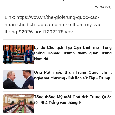
PV
(VOV1)
Link: https://vov.vn/the-gioi/trung-quoc-xac-
nhan-chu-tich-tap-can-binh-se-tham-my-vao-
thang-92026-post1292278.vov
Lý do Chủ tịch Tập Cận Bình mời Tổng
thống Donald Trump tham quan Trung
Nam Hải
Ông Putin sắp thăm Trung Quốc, chỉ ít
ngày sau thượng đỉnh lịch sử Tập - Trump
Tổng thống Mỹ mời Chủ tịch Trung Quốc
tới Nhà Trắng vào tháng 9