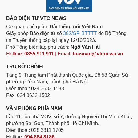
BÁO ĐIỆN TỬ VTC NEWS
Cơ quan chủ quản:
Đài Tiếng nói Việt Nam
Giấy phép Báo điện tử số
382/GP-BTTTT
do Bộ Thông
tin Truyền thông cấp lại ngày 12/10/2023.
Phó Tổng biên tập phụ trách:
Ngô Văn Hải
Hotline:
0855.911.911
| Email:
toasoan@vtcnews.vn
TRỤ SỞ CHÍNH
Tầng 9, Trung tâm Phát thanh Quốc gia, Số 58 Quán Sứ,
phường Cửa Nam, thành phố Hà Nội
Điện thoại: 024.3632 1588
Fax: 024.3632 1582
VĂN PHÒNG PHÍA NAM
Lầu 11, tòa nhà VOV, số 7, đường Nguyễn Thị Minh Khai,
phường Sài Gòn, Thành phố Hồ Chí Minh.
Điện thoại: 028.3811 1705
Hotline:
094.884.8186