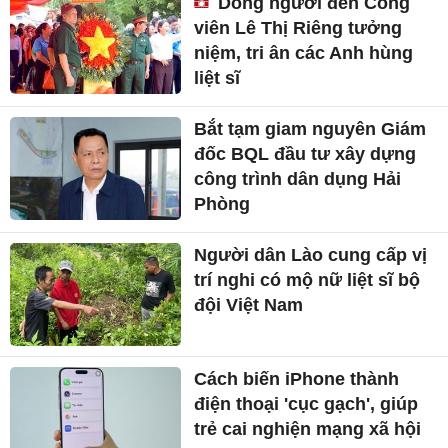
Dòng người đến Công
viên Lê Thị Riêng tưởng
niệm, tri ân các Anh hùng
liệt sĩ
Bắt tạm giam nguyên Giám
đốc BQL đầu tư xây dựng
công trình dân dụng Hải
Phòng
Người dân Lào cung cấp vị
trí nghi có mộ nữ liệt sĩ bộ
đội Việt Nam
Cách biến iPhone thành
điện thoại 'cục gạch', giúp
trẻ cai nghiện mạng xã hội