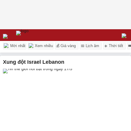
Mới nhất
Xem nhiều
💰 Giá vàng
📅 Lịch âm
☀️ Thời tiết

xung đột Israel Lebanon