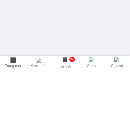
7+
Trang chủ
Xem nhiều
Video
Chia sẻ
Tin mới