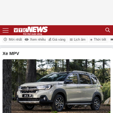
Mới nhất
Xem nhiều
💰 Giá vàng
📅 Lịch âm
☀️ Thời tiết

xe MPV