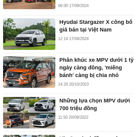
06:00 17/09/2024
Hyudai Stargazer X công bố
giá bán tại Việt Nam
12:14 17/04/2024
Phân khúc xe MPV dưới 1 tỷ
ngày càng đông, 'miếng
bánh' càng bị chia nhỏ
14:20 20/10/2023
Những lựa chọn MPV dưới
700 triệu đồng
11:50 20/09/2022