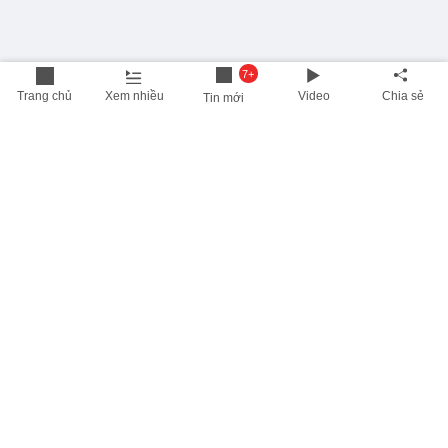
7+
Trang chủ
Xem nhiều
Video
Chia sẻ
Tin mới
THÔNG TIN HỮU ÍCH
Cập nhật nhanh các thông tin được quan tâm mỗi ngày