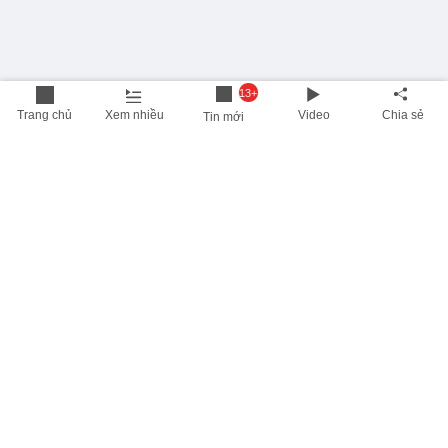
13+
Trang chủ
Xem nhiều
Video
Chia sẻ
Tin mới
THÔNG TIN HỮU ÍCH
Cập nhật nhanh các thông tin được quan tâm mỗi ngày