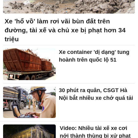
Xe 'hổ vồ' làm rơi vãi bùn đất trên
đường, tài xế và chủ xe bị phạt hơn 34
triệu
Xe container 'dị dạng' tung
hoành trên quốc lộ 51
30 phút ra quân, CSGT Hà
Nội bắt nhiều xe chở quá tải
Video: Nhiều tài xế xe cơi
nới thành thùng bị xử phạt