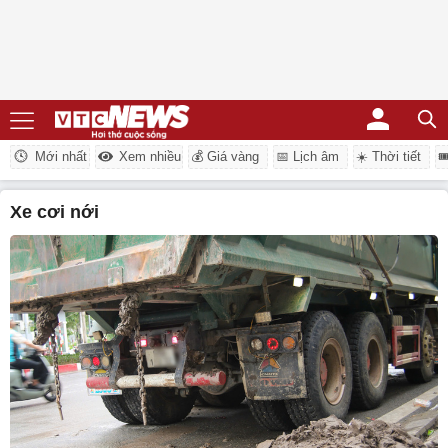
Mới nhất
Xem nhiều
💰 Giá vàng
📅 Lịch âm
☀️ Thời tiết

xe cơi nới