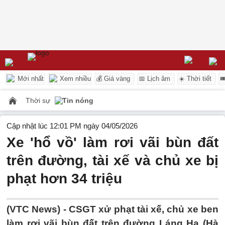
Mới nhất
Xem nhiều
💰 Giá vàng
📅 Lịch âm
☀️ Thời tiết

Thời sự
Tin nóng
Cập nhật lúc 12:01 PM ngày 04/05/2026
Xe 'hổ vồ' làm rơi vãi bùn đất
trên đường, tài xế và chủ xe bị
phạt hơn 34 triệu
(VTC News) -
CSGT xử phạt tài xế, chủ xe ben
làm rơi vãi bùn đất trên đường Láng Hạ (Hà