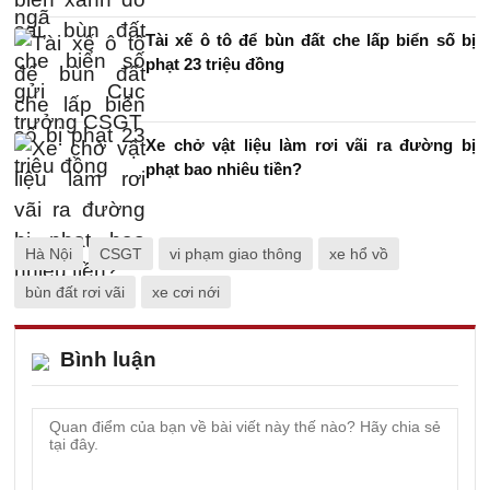
Tài xế ô tô để bùn đất che lấp biển số bị
phạt 23 triệu đồng
Xe chở vật liệu làm rơi vãi ra đường bị
phạt bao nhiêu tiền?
Hà Nội
CSGT
vi phạm giao thông
xe hổ vồ
bùn đất rơi vãi
xe cơi nới
Bình luận