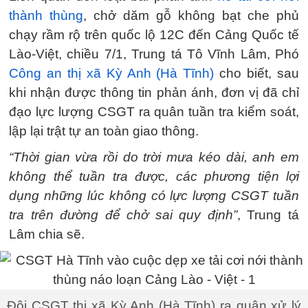
thành thùng
, chở dăm gỗ không bạt che phủ
chạy rầm rộ trên quốc lộ 12C đến Cảng Quốc tế
Lào-Việt, chiều 7/1, Trung tá Tô Vĩnh Lâm, Phó
Công an thị xã Kỳ Anh (Hà Tĩnh)
cho biết, sau
khi nhận được thông tin phản ánh, đơn vị đã chỉ
đạo lực lượng CSGT ra quân tuần tra kiểm soát,
lập lại trật tự an toàn giao thông.
“Thời gian vừa rồi do trời mưa kéo dài, anh em
không thể tuần tra được, các phương tiện lợi
dụng những lúc không có lực lượng CSGT tuần
tra trên đường để chở sai quy định”
, Trung tá
Lâm chia sẽ.
Đội CSGT thị xã Kỳ Anh (Hà Tĩnh) ra quân xử lý