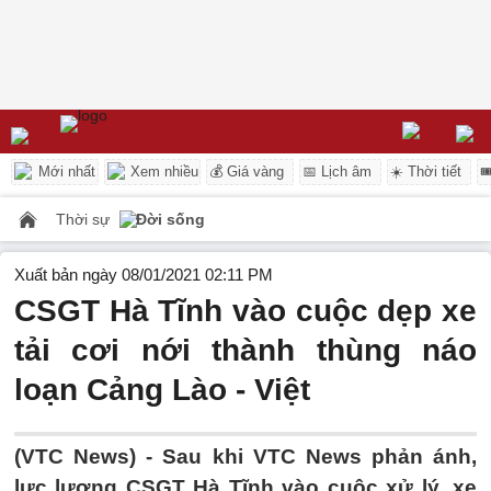
Mới nhất
Xem nhiều
💰 Giá vàng
📅 Lịch âm
☀️ Thời tiết

Thời sự
Đời sống
Xuất bản ngày 08/01/2021 02:11 PM
CSGT Hà Tĩnh vào cuộc dẹp xe
tải cơi nới thành thùng náo
loạn Cảng Lào - Việt
(VTC News) -
Sau khi VTC News phản ánh,
lực lượng CSGT Hà Tĩnh vào cuộc xử lý, xe