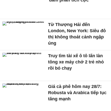
'đàm phán tích cực'
Từ Thượng Hải đến
London, New York: Siêu đô
thị không thoát cảnh ngập
úng
Truy tìm tài xế ô tô lấn làn
tông xe máy chở 2 trẻ nhỏ
rồi bỏ chạy
Giá cà phê hôm nay 28/7:
Robusta và Arabica tiếp tục
tăng mạnh