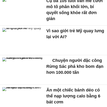
Cụ bà 105 tuổi vẫn mê cưỡi
mô tô phân khối lớn, bí
quyết sống khỏe rất đơn
giản
Vì sao giới trẻ Mỹ quay lưng
lại với AI?
Chuyện người đặc công
Rừng Sác phá kho bom đạn
hơn 100.000 tấn
Ăn một chiếc bánh dẻo có
thể nạp lượng calo bằng 6
bát cơm