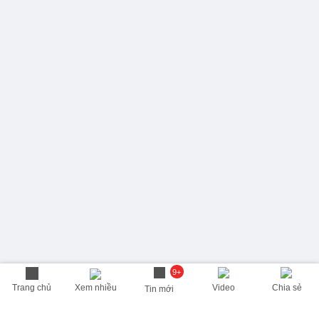
9+
Trang chủ
Xem nhiều
Video
Chia sẻ
Tin mới