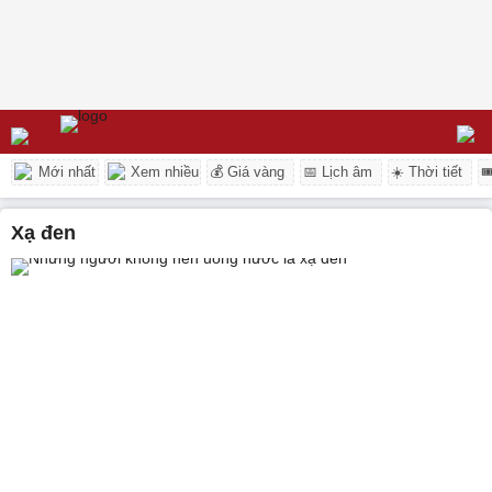
Mới nhất
Xem nhiều
💰 Giá vàng
📅 Lịch âm
☀️ Thời tiết

Xạ đen