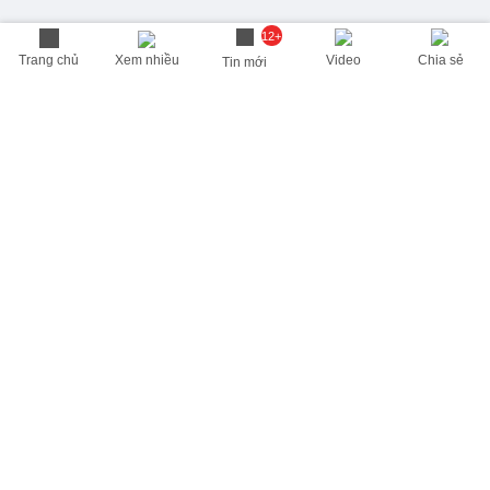
12+
Trang chủ
Xem nhiều
Video
Chia sẻ
Tin mới
THÔNG TIN HỮU ÍCH
Cập nhật nhanh các thông tin được quan tâm mỗi ngày
Lịch âm hôm nay