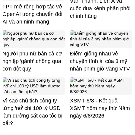
Vạn Thành, Liên Á và
FPT mở rộng hợp tác với
cuộc đua kênh phân phối
OpenAI trong chuyển đổi
chính hãng
AI và an ninh mạng
Người phụ nữ bán cả cơ
Điểm giống nhau về
nghiệp 'gánh’ chồng qua
chuyện tình ái của 3 mỹ
cơn đột quỵ
nhân phim giờ vàng VTV
Vì sao chủ tịch công ty
XSMT 6/8 - Kết quả
từng 'nổ' chi 100 tỷ USD
XSMT hôm nay thứ Năm
làm đường sắt cao tốc bị
ngày 6/8/2026
bắt?