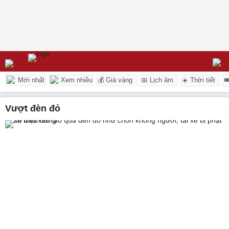
Mới nhất
Xem nhiều
💰 Giá vàng
📅 Lịch âm
☀️ Thời tiết

vượt đèn đỏ