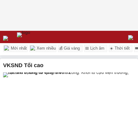
Mới nhất
Xem nhiều
💰 Giá vàng
📅 Lịch âm
☀️ Thời tiết

VKSND Tối cao