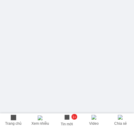
1+
Trang chủ
Xem nhiều
Video
Chia sẻ
Tin mới