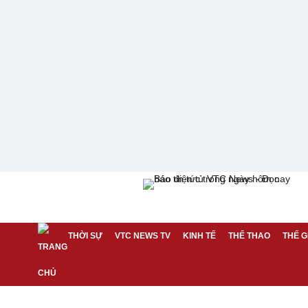
THỜI SỰ
VTC NEWS TV
KINH TẾ
THỂ THAO
THẾ G