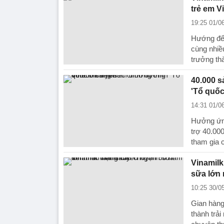
trẻ em V
19:25 01/0
Hướng đến
cùng nhiề
trưởng th
40.000 s
'Tổ quốc
14:31 01/0
Hưởng ứng
trợ 40.00
tham gia 
Vinamil
sữa lớn 
10:25 30/0
Gian hàng 
thành trả