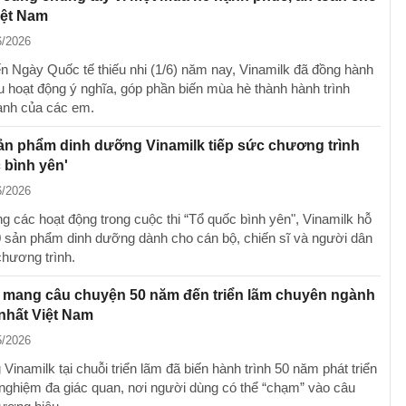
iệt Nam
6/2026
 Ngày Quốc tế thiếu nhi (1/6) năm nay, Vinamilk đã đồng hành
u hoạt động ý nghĩa, góp phần biến mùa hè thành hành trình
ành của các em.
ản phẩm dinh dưỡng Vinamilk tiếp sức chương trình
 bình yên'
6/2026
 các hoạt động trong cuộc thi “Tổ quốc bình yên", Vinamilk hỗ
0 sản phẩm dinh dưỡng dành cho cán bộ, chiến sĩ và người dân
chương trình.
k mang câu chuyện 50 năm đến triển lãm chuyên ngành
nhất Việt Nam
5/2026
Vinamilk tại chuỗi triển lãm đã biến hành trình 50 năm phát triển
i nghiệm đa giác quan, nơi người dùng có thể “chạm” vào câu