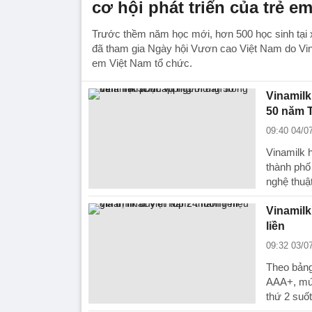
cơ hội phát triển của trẻ e
Trước thềm năm học mới, hơn 500 học sinh tại
đã tham gia Ngày hội Vươn cao Việt Nam do Vin
em Việt Nam tổ chức.
Vinamil
50 năm 
09:40 04/0
Vinamilk 
thành phố
nghệ thuậ
Vinamilk
liền
09:32 03/0
Theo bảng
AAA+, mức
thứ 2 suố