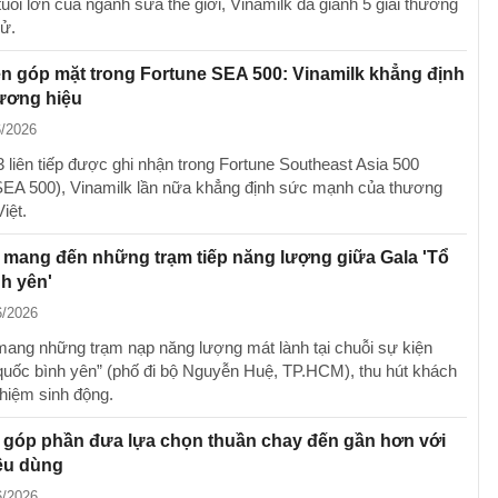
tuổi lớn của ngành sữa thế giới, Vinamilk đã giành 5 giải thưởng
cử.
ền góp mặt trong Fortune SEA 500: Vinamilk khẳng định
hương hiệu
6/2026
 liên tiếp được ghi nhận trong Fortune Southeast Asia 500
SEA 500), Vinamilk lần nữa khẳng định sức mạnh của thương
iệt.
 mang đến những trạm tiếp năng lượng giữa Gala 'Tổ
h yên'
6/2026
mang những trạm nạp năng lượng mát lành tại chuỗi sự kiện
quốc bình yên” (phố đi bộ Nguyễn Huệ, TP.HCM), thu hút khách
ghiệm sinh động.
 góp phần đưa lựa chọn thuần chay đến gần hơn với
êu dùng
6/2026