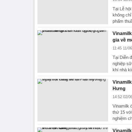
Tại Lễ hộ
không chỉ
phẩm thuầ
Vinamilk
gia về m
11:45 11/0
Tại Diễn 
nghiệp sữ
khí nhà kí
Vinamilk
Hưng
14:52 02/0
Vinamilk 
thứ 15 vớ
nghiệm ch
Vinamilk