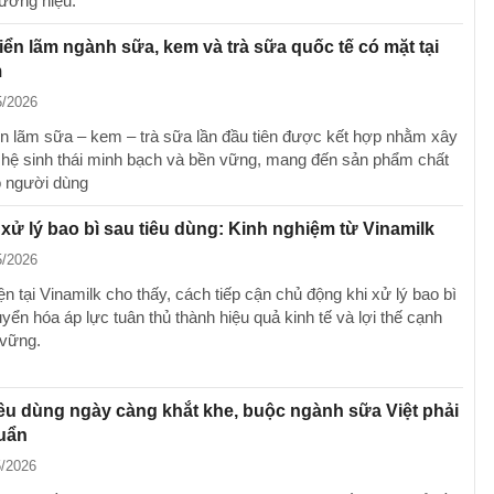
ương hiệu.
iển lãm ngành sữa, kem và trà sữa quốc tế có mặt tại
m
5/2026
ển lãm sữa – kem – trà sữa lần đầu tiên được kết hợp nhằm xây
hệ sinh thái minh bạch và bền vững, mang đến sản phẩm chất
 người dùng
 xử lý bao bì sau tiêu dùng: Kinh nghiệm từ Vinamilk
5/2026
 tại Vinamilk cho thấy, cách tiếp cận chủ động khi xử lý bao bì
yển hóa áp lực tuân thủ thành hiệu quả kinh tế và lợi thế cạnh
 vững.
êu dùng ngày càng khắt khe, buộc ngành sữa Việt phải
uẩn
5/2026