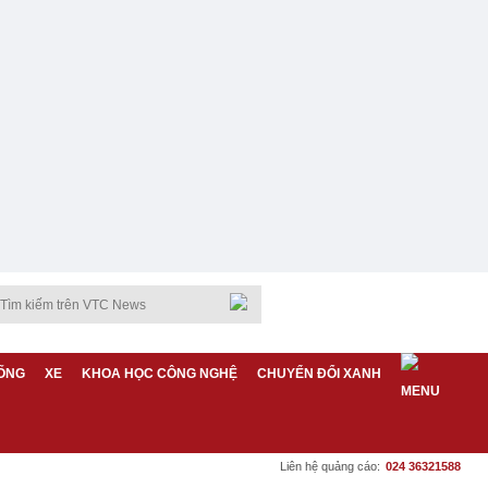
ỐNG
XE
KHOA HỌC CÔNG NGHỆ
CHUYỂN ĐỔI XANH
Liên hệ quảng cáo:
024 36321588