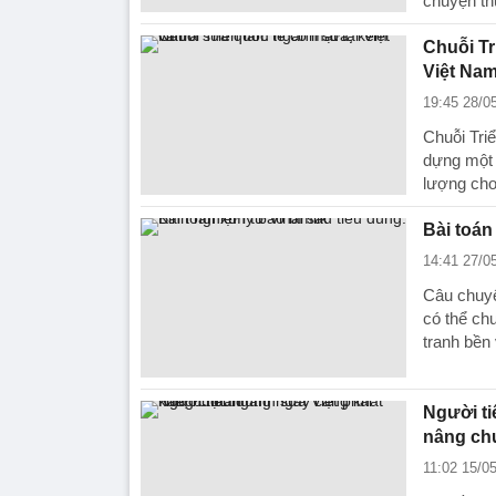
chuyện th
Chuỗi Tr
Việt Na
19:45 28/0
Chuỗi Tri
dựng một 
lượng cho
Bài toán
14:41 27/0
Câu chuyện
có thể chu
tranh bền
Người ti
nâng ch
11:02 15/0