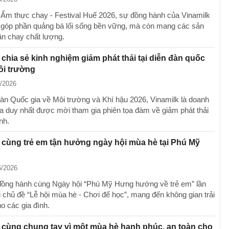
i Ẩm thực chay - Festival Huế 2026, sự đồng hành của Vinamilk
 góp phần quảng bá lối sống bền vững, mà còn mang các sản
n chay chất lượng.
 chia sẻ kinh nghiệm giảm phát thải tại diễn đàn quốc
ôi trường
6/2026
đàn Quốc gia về Môi trường và Khí hậu 2026, Vinamilk là doanh
a duy nhất được mời tham gia phiên tọa đàm về giảm phát thải
nh.
 cùng trẻ em tận hưởng ngày hội mùa hè tại Phú Mỹ
6/2026
đồng hành cùng Ngày hội “Phú Mỹ Hưng hướng về trẻ em” lần
i chủ đề “Lễ hội mùa hè - Chơi để học”, mang đến không gian trải
o các gia đình.
 cùng chung tay vì một mùa hè hạnh phúc, an toàn cho