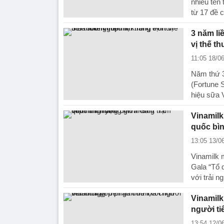
nhiều tên 
từ 17 đề 
3 năm li
vị thế t
11:05 18/0
Năm thứ 3
(Fortune 
hiệu sữa V
Vinamilk
quốc bìn
13:05 13/0
Vinamilk 
Gala “Tổ 
với trải n
Vinamilk
người ti
13:54 12/0