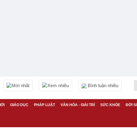
Mới nhất
Xem nhiều
Bình luận nhiều
IỚI
GIÁO DỤC
PHÁP LUẬT
VĂN HÓA - GIẢI TRÍ
SỨC KHỎE
ĐỜI S