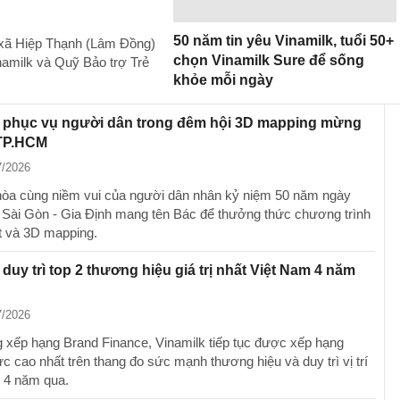
m
50 năm tin yêu Vinamilk, tuổi 50+
 xã Hiệp Thạnh (Lâm Đồng)
chọn Vinamilk Sure để sống
amilk và Quỹ Bảo trợ Trẻ
khỏe mỗi ngày
k phục vụ người dân trong đêm hội 3D mapping mừng
TP.HCM
7/2026
hòa cùng niềm vui của người dân nhân kỷ niệm 50 năm ngày
 Sài Gòn - Gia Định mang tên Bác để thưởng thức chương trình
t và 3D mapping.
 duy trì top 2 thương hiệu giá trị nhất Việt Nam 4 năm
7/2026
 xếp hạng Brand Finance, Vinamilk tiếp tục được xếp hạng
 cao nhất trên thang đo sức mạnh thương hiệu và duy trì vị trí
t 4 năm qua.